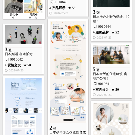
: 9010645
产品展示
★ 59
3
张
2026-07-23
努力�
马庆�
日本神户北野的婚纱、和
广东
服！
2
张
: 9010644
服饰品牌
★ 52
2026-07-23
艺术设计
★ 246
2026-05-17
3
张
日本婚活·相亲派对！
: 9010642
爱情交友
★ 50
5
张
2026-07-23
日本大阪的住宅建筑·房
5
张
地产公司！
: 9010641
室内设计
★ 50
2026-07-23
门户政府
★ 190
2026-05-17
2
张
日本少年少女创造性育成