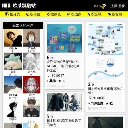
欧莱凯酷站
注册 登录
新会员
按分类
按年份
按颜色
按国家
按区域
按标签
新加入的用户
16
张
不做�
巧克�
广东
6
张
欢迎来到帕蒂斯利GIN
美容化妆
医疗健康
NO MORI地下的秘密藏
★ 279
身之处！
貟笙
だん�
2026-05-17
广东
: 9010647
其他
★ 30
2
张
2026-07-23
日本爱知县丰田市福利组
织！
[有关�
Vill-V
: 9010646
广东
广东
5
张
门户政府
★ 42
2026-07-23
5
手表皮带
★ 226
张
张張Zh
日本KISHUN宝石收购宝
2026-05-17
广东
石鉴定！