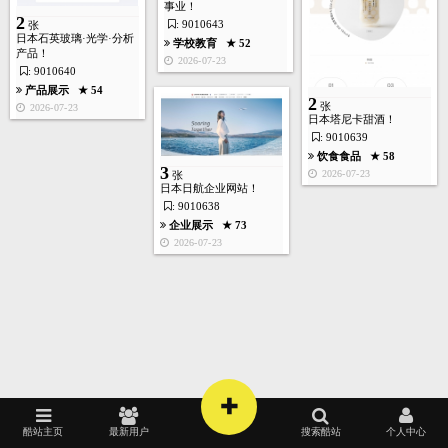
10
事业！
张
2
: 9010643
张
日本石英玻璃·光学·分析
学校教育
★ 52
产品！
2026-07-23
: 9010640
艺术设计
★ 218
产品展示
★ 54
2026-05-17
2
张
2026-07-23
日本塔尼卡甜酒！
: 9010639
饮食食品
★ 58
3
2026-07-23
张
7
日本日航企业网站！
张
: 9010638
企业展示
★ 73
首页
酷站
图库
矢量
高清
模板
建站
2026-07-23
人力资源
★ 193
2026-05-17
+
酷站主页
最新用户
搜索酷站
个人中心