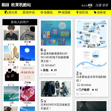
欧莱凯酷站
注册 登录
新会员
按分类
按年份
按颜色
按国家
按区域
按标签
新加入的用户
努力�
广东
6
张
欢迎来到帕蒂斯利GIN
NO MORI地下的秘密藏
身之处！
马庆�
Ray
广东
广东
: 9010647
其他
★ 29
2
张
2026-07-23
日本爱知县丰田市福利组
织！
……
正晌�
: 9010646
广东
门户政府
★ 42
2026-07-23
5
张
三思
Cityflow
日本KISHUN宝石收购宝
石鉴定！