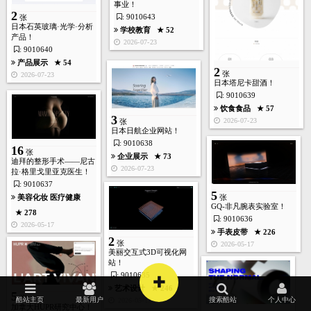
事业！
2
: 9010643
张
日本石英玻璃·光学·分析
学校教育
★ 52
产品！
2026-07-23
: 9010640
产品展示
★ 54
2
张
2026-07-23
日本塔尼卡甜酒！
: 9010639
饮食食品
★ 57
3
2026-07-23
张
日本日航企业网站！
: 9010638
16
张
企业展示
★ 73
迪拜的整形手术——尼古
首页
酷站
图库
矢量
高清
模板
建站
2026-07-23
拉·格里戈里亚克医生！
: 9010637
5
美容化妆
医疗健康
张
GQ-非凡腕表实验室！
★ 278
: 9010636
2026-05-17
手表皮带
★ 226
2
张
2026-05-17
美丽交互式3D可视化网
站！
: 9010635
+
艺术设计
★ 246
5
张
2026-05-17
酷站主页
最新用户
搜索酷站
个人中心
加拿大HUPR研究中心！