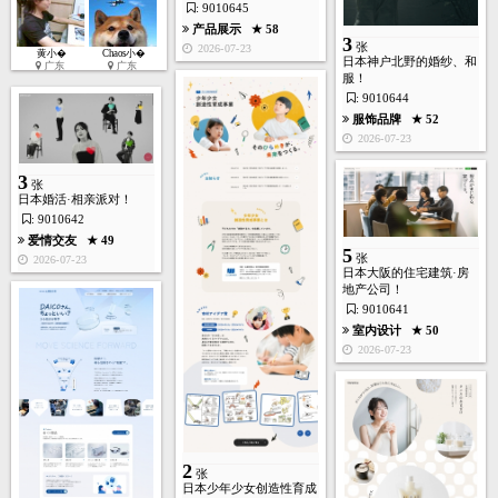
: 9010645
产品展示
★ 58
3
张
2026-07-23
黄小�
Chaos小�
日本神户北野的婚纱、和
广东
广东
服！
: 9010644
服饰品牌
★ 52
2026-07-23
3
张
日本婚活·相亲派对！
: 9010642
爱情交友
★ 49
5
张
2026-07-23
日本大阪的住宅建筑·房
地产公司！
: 9010641
室内设计
★ 50
2026-07-23
2
张
日本少年少女创造性育成