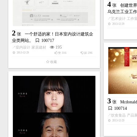
4
张
创建世
乌克兰工业工
↗
艺术设计
工作
2013-12-29
2
张
一个舒适的家！日本室内设计建筑企
业类网站。
: 100717
195
↗
室内设计
家居建材
316
296
2013-12-29
赞
踩
收藏
3
张
Mcdon
: 100714
↗
饮食食品
产品
2013-12-29