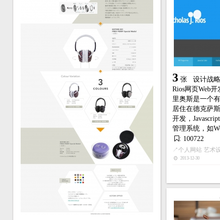
3
张
设计战略家
Rios网页We
里奥斯是一个有
居住在德克萨斯州
开发，Javasc
管理系统，如Word
: 100722
↗
个人网站
艺术
2013-12-30