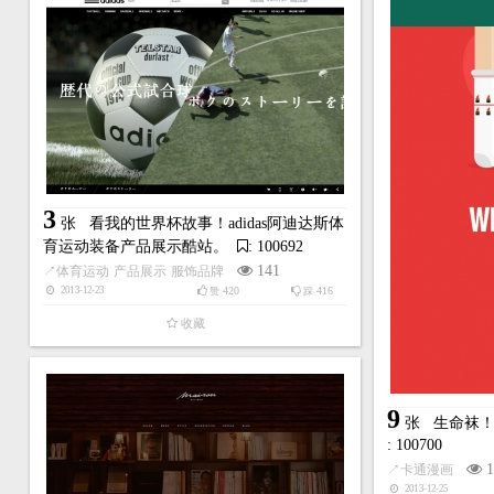
3
张
看我的世界杯故事！adidas阿迪达斯体
育运动装备产品展示酷站。
: 100692
141
↗
体育运动
产品展示
服饰品牌
420
416
2013-12-23
赞
踩
收藏
9
张
生命袜！L
: 100700
1
↗
卡通漫画
2013-12-25