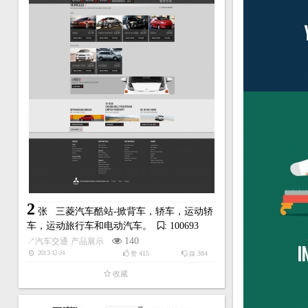
2
张
三菱汽车酷站-掀背车，轿车，运动轿
车，运动旅行车和电动汽车。
: 100693
140
↗
汽车交通
产品展示
415
384
2013-12-24
赞
踩
收藏