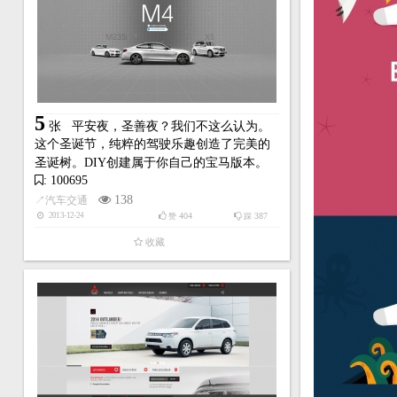
5
张
平安夜，圣善夜？我们不这么认为。
这个圣诞节，纯粹的驾驶乐趣创造了完美的
圣诞树。DIY创建属于你自己的宝马版本。
: 100695
138
↗
汽车交通
404
387
2013-12-24
赞
踩
收藏