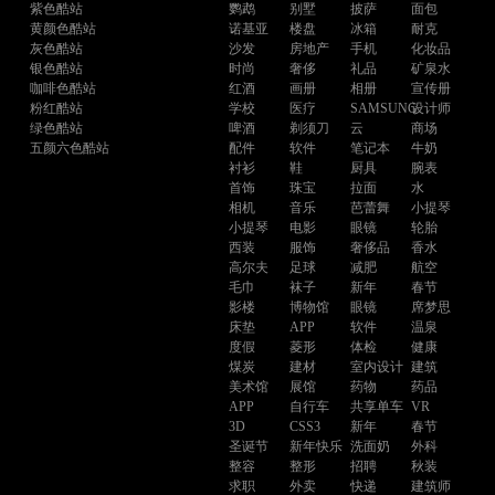
紫色酷站
鹦鹉
别墅
披萨
面包
黄颜色酷站
诺基亚
楼盘
冰箱
耐克
灰色酷站
沙发
房地产
手机
化妆品
银色酷站
时尚
奢侈
礼品
矿泉水
咖啡色酷站
红酒
画册
相册
宣传册
粉红酷站
学校
医疗
SAMSUNG
设计师
绿色酷站
啤酒
剃须刀
云
商场
五颜六色酷站
配件
软件
笔记本
牛奶
衬衫
鞋
厨具
腕表
首饰
珠宝
拉面
水
相机
音乐
芭蕾舞
小提琴
小提琴
电影
眼镜
轮胎
西装
服饰
奢侈品
香水
高尔夫
足球
减肥
航空
毛巾
袜子
新年
春节
影楼
博物馆
眼镜
席梦思
床垫
APP
软件
温泉
度假
菱形
体检
健康
煤炭
建材
室内设计
建筑
美术馆
展馆
药物
药品
APP
自行车
共享单车
VR
3D
CSS3
新年
春节
圣诞节
新年快乐
洗面奶
外科
整容
整形
招聘
秋装
求职
外卖
快递
建筑师