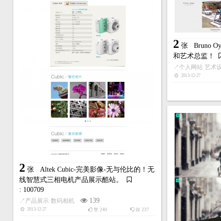
2
张
Bruno
和艺术总监！
↗
个人网站
艺术
2013-12-27
2
张
Altek Cubic-完美影像-无与伦比的！无
线智慧式三相电机产品展示酷站。
: 100709
139
↗
产品展示
数码相机
240
237
2013-12-27
赞
踩