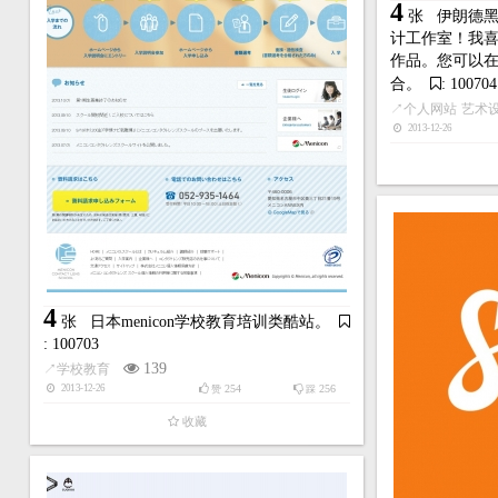
4
张
伊朗德黑兰
计工作室！我
作品。您可以
合。
: 100704
↗
个人网站
艺术
2013-12-26
4
张
日本menicon学校教育培训类酷站。
: 100703
139
↗
学校教育
254
256
2013-12-26
赞
踩
收藏