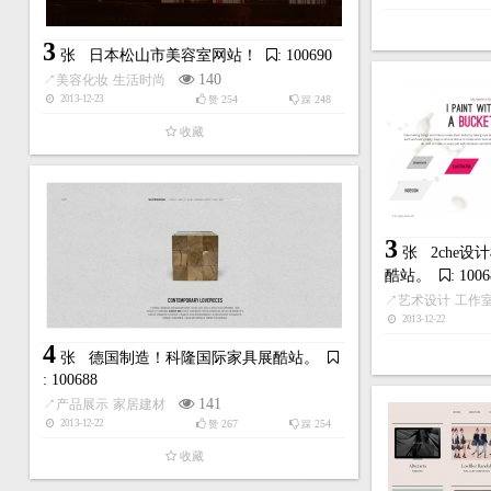
3
张
日本松山市美容室网站！
: 100690
140
↗
美容化妆
生活时尚
254
248
2013-12-23
赞
踩
收藏
3
张
2che
酷站。
: 100
↗
艺术设计
工作
2013-12-22
4
张
德国制造！科隆国际家具展酷站。
: 100688
141
↗
产品展示
家居建材
267
254
2013-12-22
赞
踩
收藏