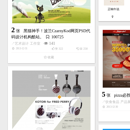
正晌午说
2
张
黑猫神手！波兰CzarnyKod网页PSD代
码设计机构酷站。
: 100725
141
↗
艺术设计
工作室
322
258
2013-12-31
赞
踩
收藏
5
张
pizza
↗
饮食食品
产品
2013-12-30