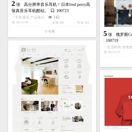
2
张
高分辨率音乐耳机！日本fred perry高
保真音乐耳机酷站。
: 100723
142
↗
手机通讯
产品展示
284
261
2013-12-30
赞
踩
收藏
5
张
俄罗斯Co
: 100719
↗
生活时尚
饮食
2013-12-29