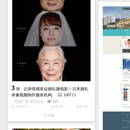
3
张
记录情感表达婚礼微电影！日本婚礼
录像视频制作服务机构。
: 100713
141
↗
影视广播
爱情交友
294
250
2013-12-27
赞
踩
收藏