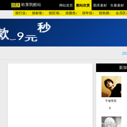
欧莱凯酷站
网站首页
酷站欣赏
图库素材
矢量素材
按行业↓
按标签↓
按区域↓
按颜色↓
按年份↓
按热搜↓
会员区
款
9
9
元
秒
开
V
I
P
！
高
清
欧美酷图
平面设计
艺术摄影
包装设计
时装展示
酷
图 库：
颜 色 >>
黑色酷站
白色酷站
红色酷站
蓝色酷站
紫
20
类 型 >>
手机通讯
服装品牌
汽车交通
美容化妆
艺
购物商店
网络游戏
个人网站
集团企业
酒店宾馆
金
新加
烟茶酒水
餐厅饭店
家用电器
数码相机
珠宝首饰
庆
模 板：
黑色模板
白色模板
红色模板
蓝色模板
紫色模板
黄
服 务：
网站简介
服务团队
网站建设
欧莱凯APP端下载
不做梵高