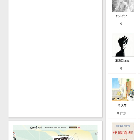
だんだん
张張Zhang.
马庆华
广东