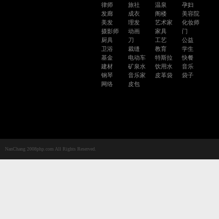
律师
旅社
温泉
孕妇
发廊
成衣
阁楼
美容院
美发
理发
艺术家
化妆师
摄影师
动画
家具
门
厨具
刀
工艺
公益
卫浴
裁缝
教育
学生
基金
电动车
特斯拉
快餐
建材
矿泉水
饮用水
音乐
钢琴
音乐家
皮革袋
袋子
网络
皮包
NanChang 2008php.com All Rights Reserved.