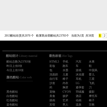
2013酷站欣赏共2070 个 欧莱凯全部酷站共23783个 当前为1页 共58页
1
2
酷站统计
最热标签
-Library material
-Hot Tags
酷站总数为23783张
HTML5
手机
汽车
水果
昨日上传0张
彩妆
跑车
车
鞋
今日上传10张
包
水墨
游戏
中国风
洗面奶
儿童
沐浴露
婴儿
颜色酷站
-Color web
自行车
椅子
耳机
三星
沙发
内衣
LG
飞机
药
胸罩
避孕套
刀
黑色酷站
宠物
CYON
羽绒服
摄影
白色酷站
美食
披萨
酒店
摩托车
红色酷站
插画
艺术
动画
椅子
蓝色酷站
宾馆
男人
温泉
宗教