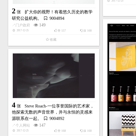
2017-12-25
2
张
扩大你的视野！有着悠久历史的教学
研究公益机构。
: 9004894
149
↗
门户政府
157
168
2017-12-25
赞
踩
收藏
4
张
Steve Roach-一位享誉国际的艺术家，
他探索无数的声音世界，并与永恒的灵感来
源联系在一起。
: 9004892
147
↗
个人网站
168
168
2017-12-25
赞
踩