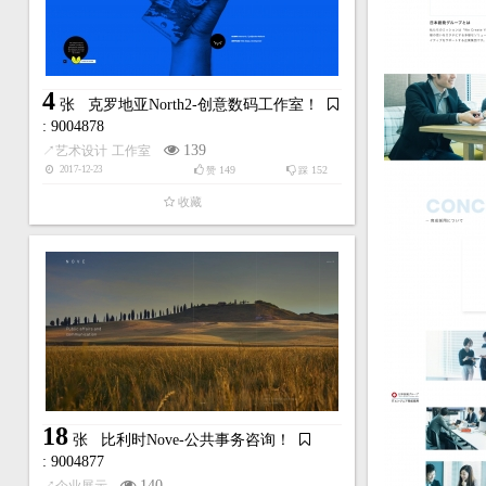
4
张
克罗地亚North2-创意数码工作室！
: 9004878
139
↗
艺术设计
工作室
149
152
2017-12-23
赞
踩
收藏
18
张
比利时Nove-公共事务咨询！
: 9004877
140