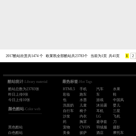
2017酷站欣赏共1474 个 欧莱凯全部酷站共23783个 当前为1页 共41页
1
2
酷站统计
最热标签
-Library material
-Hot Tags
酷站总数为23783张
HTML5
手机
汽车
水果
昨日上传0张
彩妆
跑车
车
鞋
今日上传10张
包
水墨
游戏
中国风
洗面奶
儿童
沐浴露
婴儿
颜色酷站
-Color web
自行车
椅子
耳机
三星
沙发
内衣
LG
飞机
药
胸罩
避孕套
刀
黑色酷站
宠物
CYON
羽绒服
摄影
白色酷站
美食
披萨
酒店
摩托车