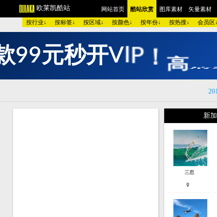
欧莱凯酷站
网站首页
酷站欣赏
图库素材
矢量素
按行业↓
按标签↓
按区域↓
按颜色↓
按年份↓
按热搜↓
会员
款
9
9
元
秒
开
V
I
P
！
高
清
欧美酷图
平面设计
艺术摄影
包装设计
时装展示
图 库：
颜 色 >>
黑色酷站
白色酷站
红色酷站
蓝色酷站
20
类 型 >>
手机通讯
服装品牌
汽车交通
美容化妆
购物商店
网络游戏
个人网站
集团企业
酒店宾馆
新加
烟茶酒水
餐厅饭店
家用电器
数码相机
珠宝首饰
模 板：
黑色模板
白色模板
红色模板
蓝色模板
紫色模板
服 务：
网站简介
服务团队
网站建设
欧莱凯APP端下载
三思