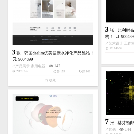
3
张
比利时布
构！
: 900489
↗
艺术设计
工作
2017-12-26
3
张
韩国daelim优美健康水净化产品酷站！
: 9004899
142
↗
产品展示
家用电器
159
169
2017-12-27
赞
踩
收藏
by:Kairos Des
7
张
赫芬顿
144
↗
其他