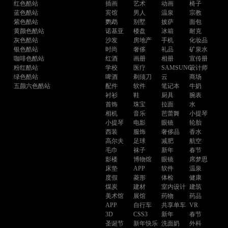
红色酷站
插画
艺术
动画
椅子
蓝色酷站
宾馆
男人
温泉
宗教
紫色酷站
鹦鹉
别墅
披萨
面包
黄颜色酷站
诺基亚
楼盘
冰箱
耐克
灰色酷站
沙发
房地产
手机
化妆品
银色酷站
时尚
奢侈
礼品
矿泉水
咖啡色酷站
红酒
画册
相册
宣传册
粉红酷站
学校
医疗
SAMSUNG
设计师
绿色酷站
啤酒
剃须刀
云
商场
五颜六色酷站
配件
软件
笔记本
牛奶
衬衫
鞋
厨具
腕表
首饰
珠宝
拉面
水
相机
音乐
芭蕾舞
小提琴
小提琴
电影
眼镜
轮胎
西装
服饰
奢侈品
香水
高尔夫
足球
减肥
航空
毛巾
袜子
新年
春节
影楼
博物馆
眼镜
席梦思
床垫
APP
软件
温泉
度假
菱形
体检
健康
煤炭
建材
室内设计
建筑
美术馆
展馆
药物
药品
APP
自行车
共享单车
VR
3D
CSS3
新年
春节
圣诞节
新年快乐
洗面奶
外科