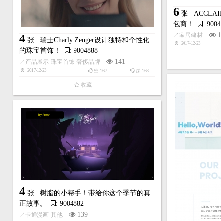
6
张
ACCLAI
包商！
: 900
1
↗
家居建材
4
张
瑞士Charly Zenger设计独特和个性化
2017-12-23
的珠宝首饰！
: 9004888
141
↗
产品展示
珠宝首饰
奢侈品牌
167
168
2017-12-23
赞
踩
收藏
by:Resn
4
张
树脂的小帮手！带给你这个季节的真
正故事。
: 9004882
139
↗
卡通漫画
其他