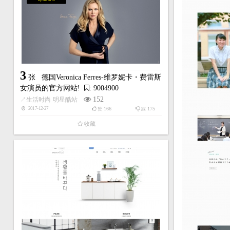
by:GRAVIK
3
张
德国Veronica Ferres-维罗妮卡・费雷斯
女演员的官方网站!
: 9004900
152
↗
生活时尚
明星酷站
166
175
2017-12-27
赞
踩
收藏