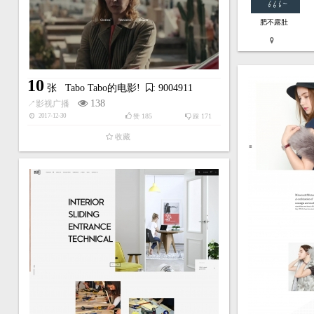
肥不露肚
10
张
Tabo Tabo的电影!
: 9004911
138
↗
影视广播
185
171
2017-12-30
赞
踩
收藏