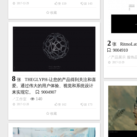
159
143
2017-12-29
赞
踩
收藏
2
张
RitmoLa
: 9004910
↗
产品展示
服饰
2017-12-29
8
张
THEGLYPH-让您的产品得到关注和喜
爱。通过伟大的用户体验、视觉和系统设计
来实现它。
: 9004907
140
↗
工作室
162
173
2017-12-28
赞
踩
收藏