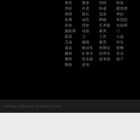
整容
整形
招聘
秋装
求职
外卖
快递
建筑师
律师
旅社
温泉
孕妇
发廊
成衣
阁楼
美容院
美发
理发
艺术家
化妆师
摄影师
动画
家具
门
厨具
刀
工艺
公益
卫浴
裁缝
教育
学生
基金
电动车
特斯拉
快餐
建材
矿泉水
饮用水
音乐
钢琴
音乐家
皮革袋
袋子
网络
皮包
NanChang 2008php.com All Rights Reserved.