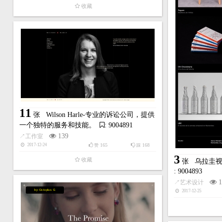
收藏
11
张
Wilson Harle-专业的诉讼公司，提供
一个独特的服务和技能。
: 9004891
139
↗
工作室
165
168
2017-12-24
赞
踩
3
收藏
张
乌拉圭
: 9004893
1
↗
艺术设计
by:Octoplus G
2017-12-25