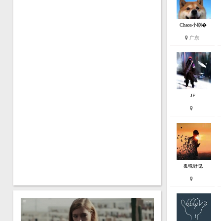
Chaos小剧�
广东
JF
孤魂野鬼