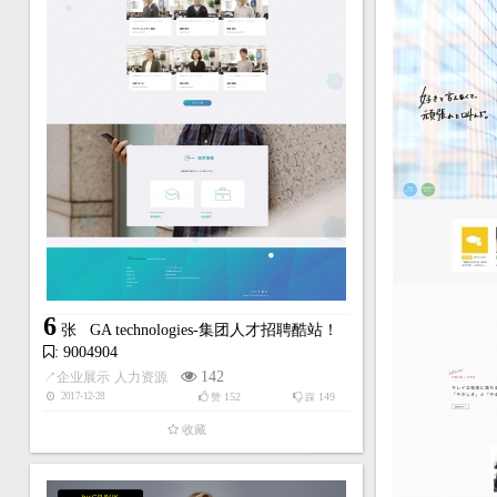
6
张
GA technologies-集团人才招聘酷站！
: 9004904
142
↗
企业展示
人力资源
152
149
2017-12-28
赞
踩
收藏