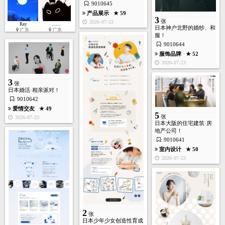
: 9010645
产品展示
★ 59
3
张
2026-07-23
Ray
……
日本神户北野的婚纱、和
广东
广东
服！
: 9010644
服饰品牌
★ 52
2026-07-23
3
张
日本婚活·相亲派对！
: 9010642
爱情交友
★ 49
5
张
2026-07-23
日本大阪的住宅建筑·房
地产公司！
: 9010641
室内设计
★ 50
2026-07-23
2
张
日本少年少女创造性育成