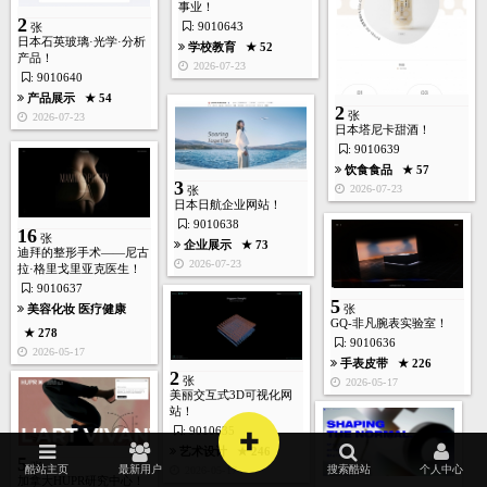
事业！
2
: 9010643
张
日本石英玻璃·光学·分析
学校教育
★ 52
产品！
2026-07-23
: 9010640
产品展示
★ 54
2
张
2026-07-23
日本塔尼卡甜酒！
: 9010639
饮食食品
★ 57
3
2026-07-23
张
日本日航企业网站！
: 9010638
16
张
企业展示
★ 73
迪拜的整形手术——尼古
首页
酷站
图库
矢量
高清
模板
建站
2026-07-23
拉·格里戈里亚克医生！
: 9010637
5
美容化妆
医疗健康
张
GQ-非凡腕表实验室！
★ 278
: 9010636
2026-05-17
手表皮带
★ 226
2
张
2026-05-17
美丽交互式3D可视化网
站！
: 9010635
+
艺术设计
★ 246
5
张
2026-05-17
酷站主页
最新用户
搜索酷站
个人中心
加拿大HUPR研究中心！