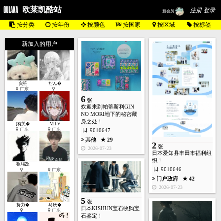
欧莱凯酷站
注册 登录
新会员
按分类
按年份
按颜色
按国家
按区域
按标签
新加入的用户
貟笙
だん�
广东
6
张
欢迎来到帕蒂斯利GIN
NO MORI地下的秘密藏
身之处！
[有关�
Vill-V
广东
广东
: 9010647
其他
★ 29
2
张
2026-07-23
日本爱知县丰田市福利组
织！
张張Zh
: 9010646
广东
门户政府
★ 42
2026-07-23
5
张
努力�
马庆�
日本KISHUN宝石收购宝
广东
石鉴定！