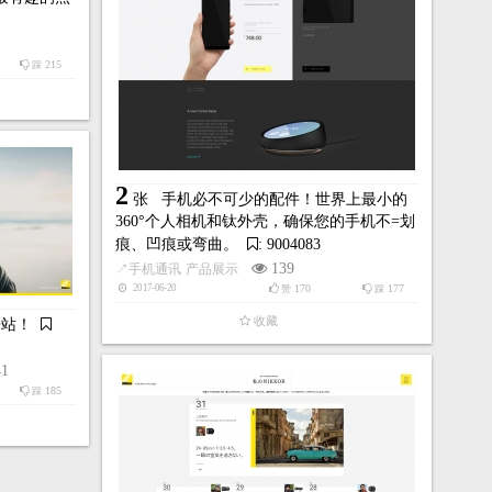
215
踩
2
张
手机必不可少的配件！世界上最小的
360°个人相机和钛外壳，确保您的手机不=划
痕、凹痕或弯曲。
: 9004083
139
↗
手机通讯
产品展示
170
177
2017-06-20
赞
踩
收藏
酷站！
41
185
踩