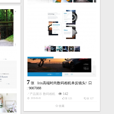
7
张
Irix高端时尚数码相机单反镜头!
: 9007088
142
↗
产品展示
数码相机
125
127
2019-05-01
赞
踩
收藏