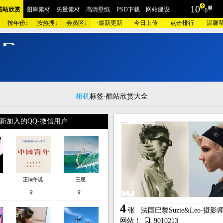
10
酷站欣赏
图库素材
矢量素材
高清壁纸
PSD下载
网站建设
0
按年份↓
按热搜↓
会员区↓
·
最新更新
今日上传
点击排行
温馨
I
P
！
高
清
素
材
无
限
下
载
摄影
包装设计
时装展示
酷站截图
AI素材
插画艺术
家居建筑
工业设计
酷站
红色酷站
蓝色酷站
紫色酷站
黄色酷站
灰色酷站
银色酷站
咖啡酷
品牌
汽车交通
美容化妆
艺术设计
医疗健康
学校教育
门户政府
相册摄
相机
标签-酷站欣赏大全
网站
集团企业
酒店宾馆
金融财经
爱情交友
儿童品牌
旅游度假
奢侈古
新加入的QQ-微信用户
电器
数码相机
珠宝首饰
庆典节日
女性用品
人力资源
手表皮带
明星酷
模板
蓝色模板
紫色模板
黄色模板
灰色模板
银色模板
咖啡模板
粉红模板
建设
欧莱凯APP端下载
微信小程序/APP开发
联系我们
正晌午说
三思
4
张
法国巴黎Suzie&Leo-摄
网站！
: 9010213