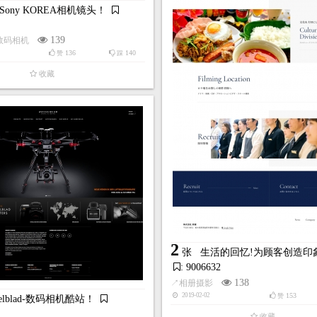
Sony KOREA相机镜头！
139
数码相机
136
140
赞
踩
收藏
2
张
生活的回忆!为顾客创造印
: 9006632
138
↗
相册摄影
153
2019-02-02
赞
selblad-数码相机酷站！
收藏