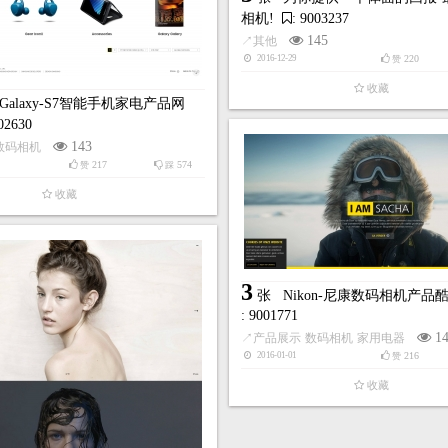
相机!
: 9003237
145
↗
其他
220
2016-12-29
赞
收藏
Galaxy-S7智能手机家电产品网
002630
143
数码相机
217
574
赞
踩
收藏
3
张
Nikon-尼康数码相机产品
: 9001771
1
↗
产品展示
数码相机
家用电器
216
2016-01-01
赞
收藏