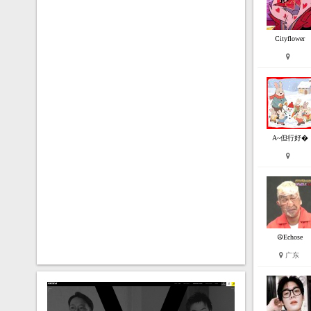
Cityflower
A~但行好�
☮Echose
广东