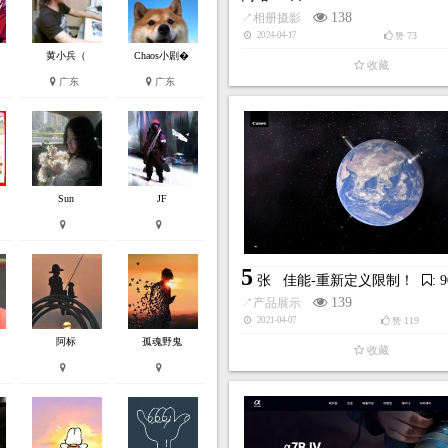
138
↗
相册摄影
73
2024-04-17
赞
黄小兵（
Chaos小剧�
收藏
广东
广东
Sun
JF
5
张
佳能-重新定义限制！
: 
139
↗
产品展示
119
2021-04-07
赞
阿标
孤魂野鬼
收藏