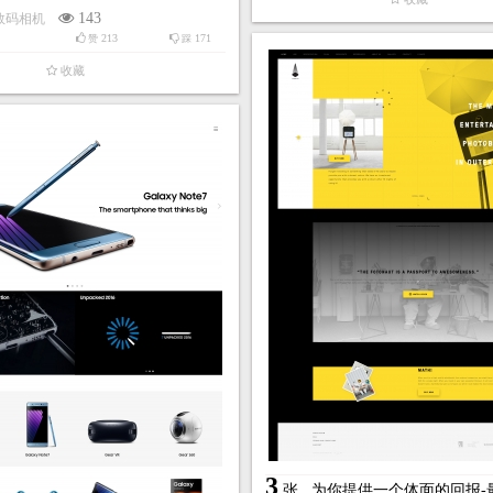
143
数码相机
213
171
赞
踩
收藏
3
张
为你提供一个体面的回报-