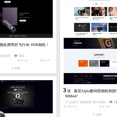
随处携带的飞行4K HDR相机！
141
数码相机
145
150
赞
踩
收藏
3
张
索尼Alpha数码照相机韩国!
: 9008447
1
↗
产品展示
相册摄影
数码相机
149
2020-02-12
赞
收藏