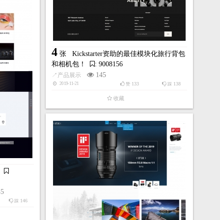
4
张
Kickstarter资助的最佳模块化旅行背包
和相机包！
: 9008156
145
↗
产品展示
133
138
2019-11-21
赞
踩
收藏
45
146
踩