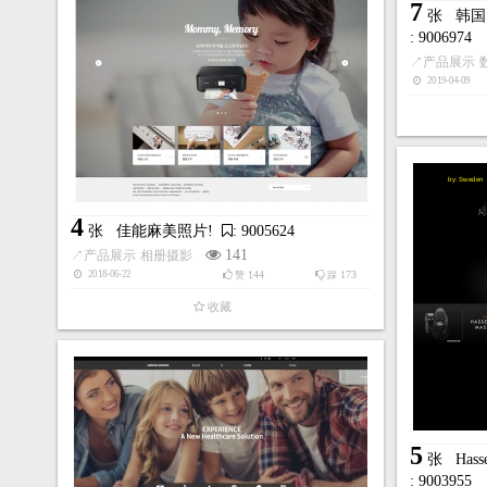
7
张
韩国
: 9006974
↗
产品展示
2019-04-09
by:Sweden
4
张
佳能麻美照片!
: 9005624
141
↗
产品展示
相册摄影
144
173
2018-06-22
赞
踩
收藏
5
张
Has
: 9003955