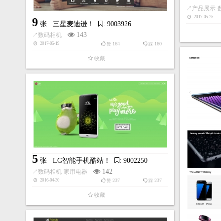
↗
产品展示
2017-05-25
9
张
三星麦迪逊！
: 9003926
143
↗
数码相机
164
160
2017-05-19
赞
踩
收藏
5
张
LG智能手机酷站！
: 9002250
142
↗
数码相机
家用电器
237
237
2016-04-30
赞
踩
收藏