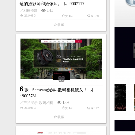
适的摄影师和摄像师。
: 9007117
141
↗
相册摄影
150
149
2019-05-04
赞
踩
收藏
6
张
Samyang光学-数码相机镜头！
: 9005781
139
↗
产品展示
数码相机
140
142
2018-08-03
赞
踩
收藏