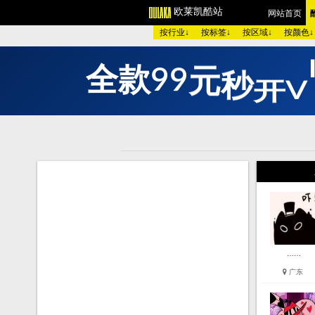
欧莱凯酷站
网站首页
按行业↓
按标签↓
按区域↓
按颜色↓
全
款
9
9
元
秒
开
V
欧美酷图
平面设计
艺术
图 库：
颜 色 >>
黑色酷站
白色
类 型 >>
手机通讯
服装
购物商店
网络游戏
个人
烟茶酒水
餐厅饭店
家用
模 板：
黑色模板
白色模板
红色
服 务：
网站简介
服务团队
网站
……
广东