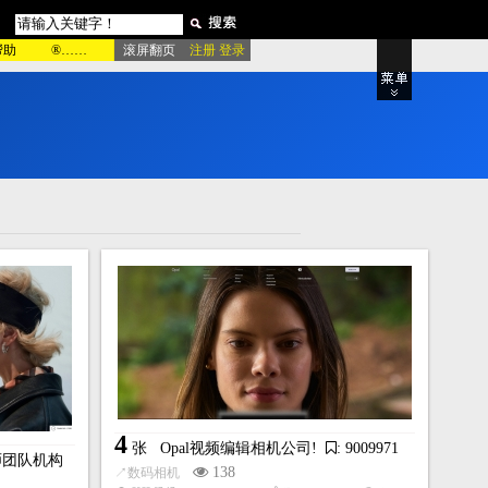
帮助
®……
滚屏翻页
注册 登录
，
资
源
随
心
用
！
品牌专区
站
粉红酷站
绿色酷站
影
产品展示
电影宣传
房产楼盘
董
动物宠物
室内设计
家居建材
站
家具厨具
更多类型..
绿色模板
更多类型..
4
张
Opal视频编辑相机公司!
: 9009971
影师团队机构
138
↗
数码相机