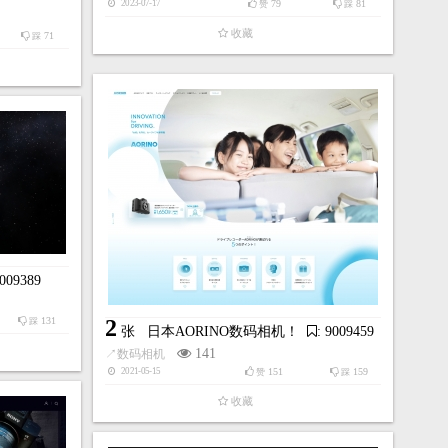
79
81
2023-07-17
赞
踩
收藏
71
踩
9009389
131
2
踩
张
日本AORINO数码相机！
: 9009459
141
↗
数码相机
151
159
2021-05-15
赞
踩
收藏