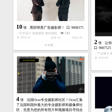
10
张
黑田明美广告摄影师！
: 9008375
141
↗
艺术设计
相册摄影
数码相机
123
130
2020-01-28
赞
踩
2
张
让你
收藏
: 9007525
↗
产品展示
2019-07-08
by:BONHOMME
4
张
法国Ocus专业摄影师社区！Ocus汇集
了法国和国外最大的专业摄影师和摄像师社
区，负责为您的所有照片和视频项目寻找合