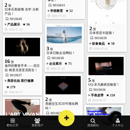
事业！
2
: 9010643
张
日本石英玻璃·光学·分析
学校教育
★ 52
产品！
2026-07-23
: 9010640
产品展示
★ 56
2
张
2026-07-23
日本塔尼卡甜酒！
: 9010639
饮食食品
★ 58
3
2026-07-23
张
日本日航企业网站！
: 9010638
16
张
企业展示
★ 75
迪拜的整形手术——尼古
首页
酷站
图库
矢量
高清
模板
建站
2026-07-23
拉·格里戈里亚克医生！
: 9010637
5
美容化妆
医疗健康
张
GQ-非凡腕表实验室！
★ 279
: 9010636
2026-05-17
手表皮带
★ 226
2
张
2026-05-17
美丽交互式3D可视化网
站！
: 9010635
+
艺术设计
★ 246
5
张
2026-05-17
酷站主页
最新用户
搜索酷站
个人中心
加拿大HUPR研究中心！