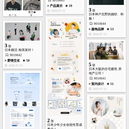
: 9010645
产品展示
★ 59
3
张
2026-07-23
努力�
日本神户北野的婚纱、和
广东
服！
: 9010644
服饰品牌
★ 53
2026-07-23
3
张
日本婚活·相亲派对！
: 9010642
爱情交友
★ 50
5
张
2026-07-23
日本大阪的住宅建筑·房
地产公司！
: 9010641
室内设计
★ 51
2026-07-23
2
张
日本少年少女创造性育成