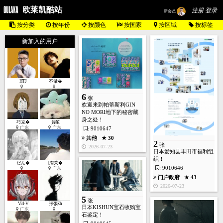
欧莱凯酷站
注册 登录
新会员
按分类
按年份
按颜色
按国家
按区域
按标签
新加入的用户
HTJ
不做�
6
张
欢迎来到帕蒂斯利GIN
NO MORI地下的秘密藏
身之处！
巧克�
貟笙
广东
广东
: 9010647
其他
★ 30
2
张
2026-07-23
日本爱知县丰田市福利组
织！
だん�
[有关�
: 9010646
广东
门户政府
★ 43
2026-07-23
5
张
Vill-V
张張Zh
日本KISHUN宝石收购宝
广东
石鉴定！