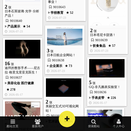
体育运动
★ 177
事业！
2
2026-05-16
: 9010643
张
日本石英玻璃·光学·分析
学校教育
★ 52
产品！
2026-07-23
: 9010640
产品展示
★ 54
2
张
2026-07-23
7
日本塔尼卡甜酒！
张
: 9010639
饮食食品
★ 57
3
2026-07-23
张
日本日航企业网站！
: 9010638
16
张
企业展示
★ 73
迪拜的整形手术——尼古
首页
酷站
图库
矢量
高清
模板
建站
2026-07-23
拉·格里戈里亚克医生！
: 9010637
5
美容化妆
医疗健康
张
旅游度假
★ 189
GQ-非凡腕表实验室！
★ 278
2026-04-24
: 9010636
2026-05-17
手表皮带
★ 226
2
张
2026-05-17
美丽交互式3D可视化网
站！
+
: 9010635
5
张
艺术设计
★ 246
5
张
酷站主页
最新用户
搜索酷站
个人中心
2026-05-17
加拿大HUPR研究中心！