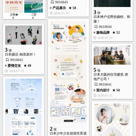
: 9010645
产品展示
★ 58
3
张
2026-07-23
正晌�
三思
日本神户北野的婚纱、和
服！
: 9010644
服饰品牌
★ 52
2
2026-07-23
张
3
张
日本婚活·相亲派对！
: 9010642
爱情交友
★ 49
5
张
2026-07-23
日本大阪的住宅建筑·房
房产装饰
★ 240
地产公司！
2026-05-17
: 9010641
室内设计
★ 50
2026-07-23
3
张
2
张
日本少年少女创造性育成