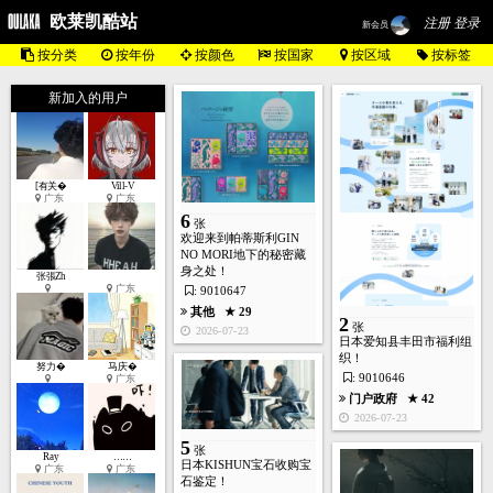
欧莱凯酷站
注册 登录
新会员
按分类
按年份
按颜色
按国家
按区域
按标签
新加入的用户
[有关�
Vill-V
广东
广东
6
张
欢迎来到帕蒂斯利GIN
NO MORI地下的秘密藏
身之处！
张張Zh
广东
: 9010647
其他
★ 29
2
张
2026-07-23
日本爱知县丰田市福利组
织！
努力�
马庆�
: 9010646
广东
门户政府
★ 42
2026-07-23
5
张
Ray
……
日本KISHUN宝石收购宝
广东
广东
石鉴定！