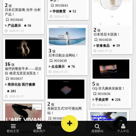
事业！
2
: 9010643
张
日本石英玻璃·光学·分析
学校教育
★ 52
产品！
2026-07-23
: 9010640
产品展示
★ 56
2
张
2026-07-23
日本塔尼卡甜酒！
: 9010639
饮食食品
★ 59
3
2026-07-23
张
日本日航企业网站！
: 9010638
16
张
企业展示
★ 76
迪拜的整形手术——尼古
首页
酷站
图库
矢量
高清
模板
建站
2026-07-23
拉·格里戈里亚克医生！
: 9010637
5
美容化妆
医疗健康
张
GQ-非凡腕表实验室！
★ 281
: 9010636
2026-05-17
手表皮带
★ 226
2
张
2026-05-17
美丽交互式3D可视化网
站！
: 9010635
+
艺术设计
★ 246
5
张
2026-05-17
酷站主页
最新用户
搜索酷站
个人中心
加拿大HUPR研究中心！