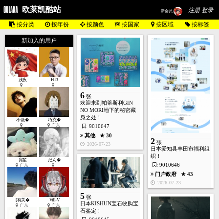
欧莱凯酷站
注册 登录
新会员
按分类
按年份
按颜色
按国家
按区域
按标签
新加入的用户
浅夜
HTJ
6
张
欢迎来到帕蒂斯利GIN
NO MORI地下的秘密藏
身之处！
不做�
巧克�
广东
: 9010647
其他
★ 30
2
张
2026-07-23
日本爱知县丰田市福利组
织！
貟笙
だん�
: 9010646
广东
门户政府
★ 43
2026-07-23
5
张
[有关�
Vill-V
日本KISHUN宝石收购宝
广东
广东
石鉴定！