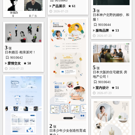
: 9010645
产品展示
★ 61
3
张
2026-07-23
张張Zh
日本神户北野的婚纱、和
广东
服！
: 9010644
服饰品牌
★ 53
2026-07-23
3
张
日本婚活·相亲派对！
: 9010642
爱情交友
★ 50
5
张
2026-07-23
日本大阪的住宅建筑·房
地产公司！
: 9010641
室内设计
★ 51
2026-07-23
2
张
日本少年少女创造性育成