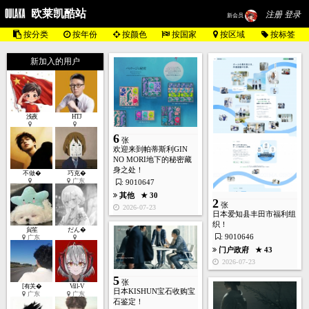
欧莱凯酷站
注册 登录
新会员
按分类
按年份
按颜色
按国家
按区域
按标签
新加入的用户
浅夜
HTJ
6
张
欢迎来到帕蒂斯利GIN
NO MORI地下的秘密藏
身之处！
不做�
巧克�
广东
: 9010647
其他
★ 30
2
张
2026-07-23
日本爱知县丰田市福利组
织！
貟笙
だん�
: 9010646
广东
门户政府
★ 43
2026-07-23
5
张
[有关�
Vill-V
日本KISHUN宝石收购宝
广东
广东
石鉴定！