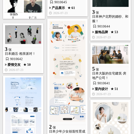
: 9010645
产品展示
★ 61
3
张
2026-07-23
张張Zh
日本神户北野的婚纱、和
广东
服！
: 9010644
服饰品牌
★ 53
2
2026-07-23
张
3
张
日本婚活·相亲派对！
: 9010642
爱情交友
★ 50
5
张
2026-07-23
日本大阪的住宅建筑·房
房产装饰
★ 246
地产公司！
2026-05-17
: 9010641
室内设计
★ 51
2026-07-23
3
张
2
张
日本少年少女创造性育成