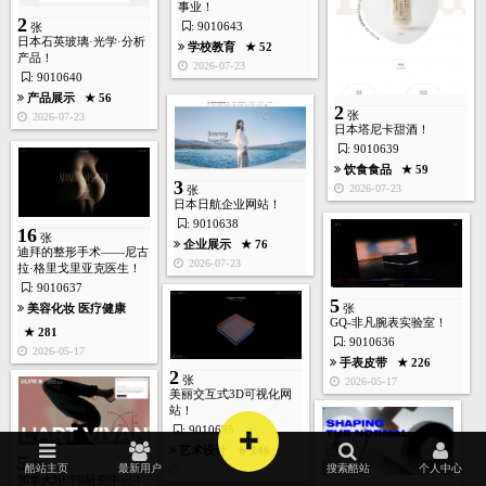
体育运动
★ 179
事业！
2
2026-05-16
: 9010643
张
日本石英玻璃·光学·分析
学校教育
★ 52
产品！
2026-07-23
: 9010640
产品展示
★ 56
2
张
2026-07-23
7
日本塔尼卡甜酒！
张
: 9010639
饮食食品
★ 59
3
2026-07-23
张
日本日航企业网站！
: 9010638
16
张
企业展示
★ 76
迪拜的整形手术——尼古
首页
酷站
图库
矢量
高清
模板
建站
2026-07-23
拉·格里戈里亚克医生！
: 9010637
5
美容化妆
医疗健康
张
旅游度假
★ 191
GQ-非凡腕表实验室！
★ 281
2026-04-24
: 9010636
2026-05-17
手表皮带
★ 226
2
张
2026-05-17
美丽交互式3D可视化网
站！
+
: 9010635
5
张
艺术设计
★ 246
5
张
酷站主页
最新用户
搜索酷站
个人中心
2026-05-17
加拿大HUPR研究中心！