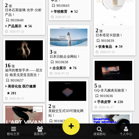
事业！
2
: 9010643
张
日本石英玻璃·光学·分析
学校教育
★ 52
产品！
2026-07-23
: 9010640
产品展示
★ 56
2
张
2026-07-23
日本塔尼卡甜酒！
: 9010639
饮食食品
★ 59
3
2026-07-23
张
日本日航企业网站！
: 9010638
16
张
企业展示
★ 76
迪拜的整形手术——尼古
首页
酷站
图库
矢量
高清
模板
建站
2026-07-23
拉·格里戈里亚克医生！
: 9010637
5
美容化妆
医疗健康
张
GQ-非凡腕表实验室！
★ 281
: 9010636
2026-05-17
手表皮带
★ 226
2
张
2026-05-17
美丽交互式3D可视化网
站！
: 9010635
+
艺术设计
★ 246
5
张
2026-05-17
酷站主页
最新用户
搜索酷站
个人中心
加拿大HUPR研究中心！