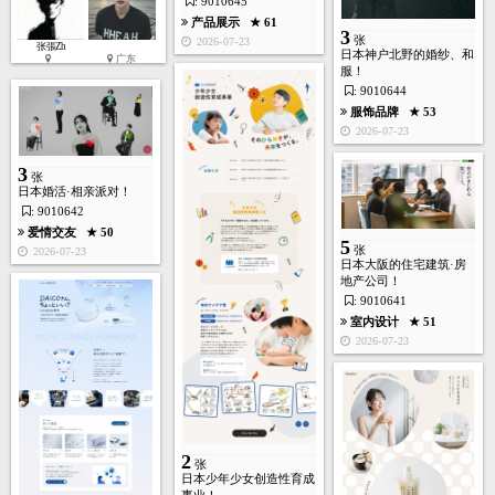
: 9010645
产品展示
★ 61
3
张
2026-07-23
张張Zh
日本神户北野的婚纱、和
广东
服！
: 9010644
服饰品牌
★ 53
2026-07-23
3
张
日本婚活·相亲派对！
: 9010642
爱情交友
★ 50
5
张
2026-07-23
日本大阪的住宅建筑·房
地产公司！
: 9010641
室内设计
★ 51
2026-07-23
2
张
日本少年少女创造性育成