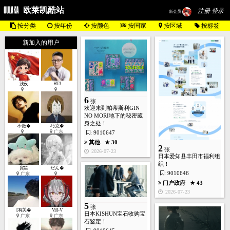
欧莱凯酷站
注册 登录
新会员
按分类
按年份
按颜色
按国家
按区域
按标签
新加入的用户
浅夜
HTJ
6
张
欢迎来到帕蒂斯利GIN
NO MORI地下的秘密藏
身之处！
不做�
巧克�
广东
: 9010647
其他
★ 30
2
张
2026-07-23
日本爱知县丰田市福利组
织！
貟笙
だん�
: 9010646
广东
门户政府
★ 43
2026-07-23
5
张
[有关�
Vill-V
日本KISHUN宝石收购宝
广东
广东
石鉴定！