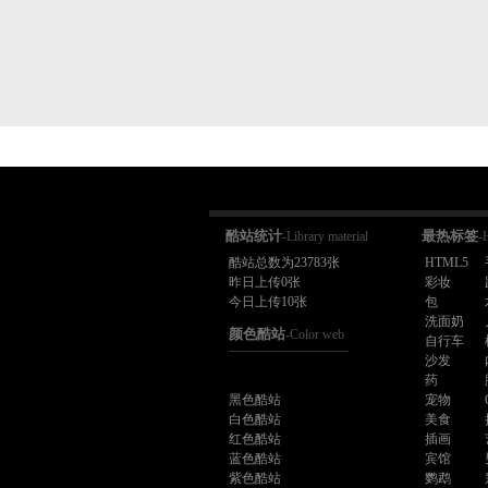
酷站统计
最热标签
-Library material
-
酷站总数为23783张
HTML5
昨日上传0张
彩妆
今日上传10张
包
洗面奶
颜色酷站
-Color web
自行车
沙发
药
黑色酷站
宠物
白色酷站
美食
红色酷站
插画
蓝色酷站
宾馆
紫色酷站
鹦鹉