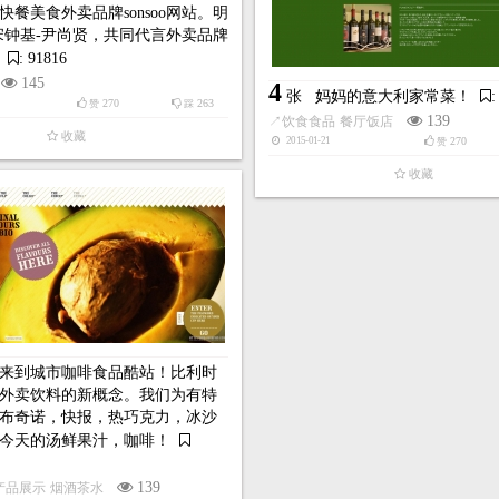
快餐美食外卖品牌sonsoo网站。明
宋钟基-尹尚贤，共同代言外卖品牌
: 91816
145
4
张
妈妈的意大利家常菜！
:
270
263
赞
踩
139
↗
饮食食品
餐厅饭店
收藏
270
2015-01-21
赞
收藏
来到城市咖啡食品酷站！比利时
外卖饮料的新概念。我们为有特
布奇诺，快报，热巧克力，冰沙
今天的汤鲜果汁，咖啡！
139
产品展示
烟酒茶水