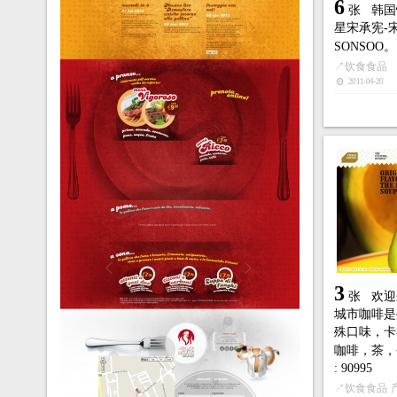
6
张
韩国
星宋承宪-
SONSOO。
↗
饮食食品
2011-04-20
3
张
欢迎
城市咖啡是
殊口味，卡
咖啡，茶，
: 90995
↗
饮食食品