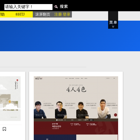
帮助
®HTJ
滚屏翻页
注册 登录
，
资
源
随
心
用
！
品牌专区
站
粉红酷站
绿色酷站
影
产品展示
电影宣传
房产楼盘
董
动物宠物
室内设计
家居建材
站
家具厨具
更多类型..
绿色模板
更多类型..
！