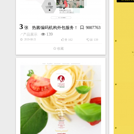
by:Oooze Cre
3
张
热酱编码机构外包服务！
: 9007763
139
↗
产品展示
162
139
2019-08-21
赞
踩
收藏