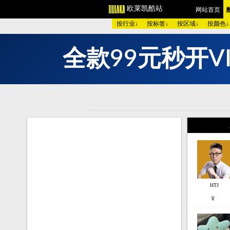
欧莱凯酷站
网站首页
按行业↓
按标签↓
按区域↓
按颜色↓
全
款
9
9
元
秒
开
V
欧美酷图
平面设计
艺术
图 库：
颜 色 >>
黑色酷站
白色
类 型 >>
手机通讯
服装
购物商店
网络游戏
个人
烟茶酒水
餐厅饭店
家用
模 板：
黑色模板
白色模板
红色
服 务：
网站简介
服务团队
网站
HTJ