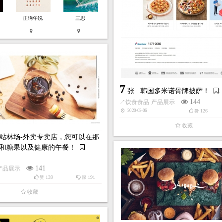
正晌午说
三思
7
张
韩国多米诺骨牌披萨！
:
144
↗
饮食食品
产品展示
126
2020-02-06
赞
收藏
站林场-外卖专卖店，您可以在那
和糖果以及健康的午餐！
141
产品展示
139
191
赞
踩
收藏