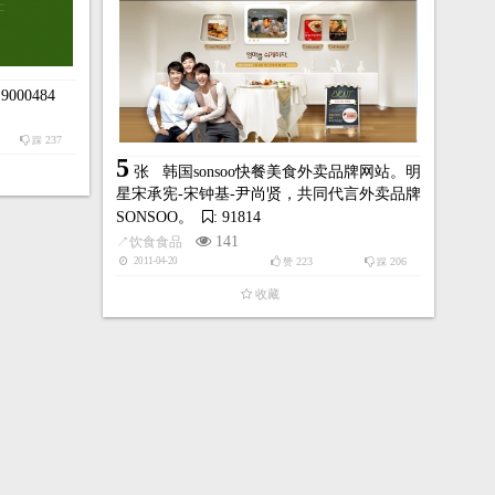
 9000484
237
踩
5
张
韩国sonsoo快餐美食外卖品牌网站。明
星宋承宪-宋钟基-尹尚贤，共同代言外卖品牌
SONSOO。
: 91814
141
↗
饮食食品
223
206
2011-04-20
赞
踩
收藏