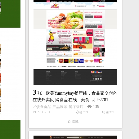
3
张
欧美Yummybay餐厅线，食品家交付的
在线外卖|订购食品在线...美食
: 92781
139
↗
饮食食品
产品展示
餐厅饭店
253
229
2011-07-14
赞
踩
收藏