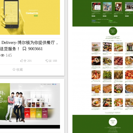
it Delivery-博尔顿为你提供餐厅，
送货服务！
: 9003661
145
201
188
赞
踩
收藏