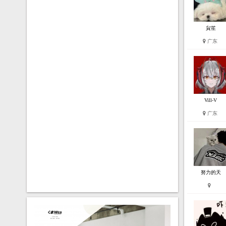
貟笙
广东
Vill-V
广东
努力的天