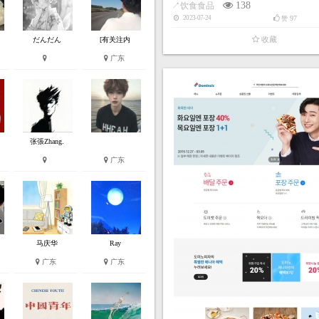
138
↗
饮食食品
97
2023-07-24
赞
收藏
だんだん
[有关注内
广东
张張Zhang.
广东
马庆华
Ray
广东
广东