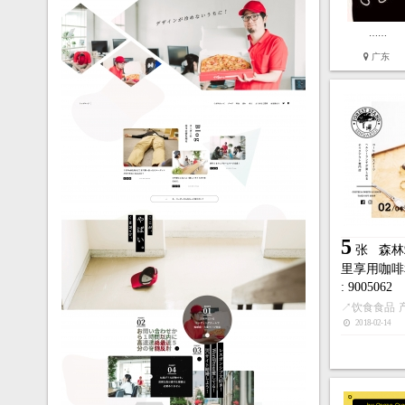
……
广东
5
张
森林
里享用咖啡
: 9005062
↗
饮食食品
2018-02-14