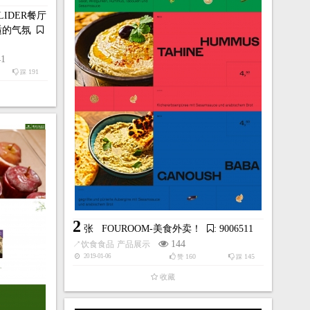
IDER餐厅
适的气氛
41
191
踩
2
张
FOUROOM-美食外卖！
: 9006511
144
↗
饮食食品
产品展示
160
145
2019-01-06
赞
踩
收藏