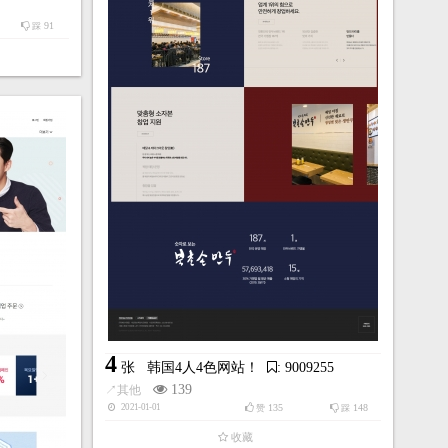
91
踩
4
张
韩国4人4色网站！
: 9009255
139
↗
其他
135
148
2021-01-01
赞
踩
收藏