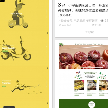
a
3
张
小宇宙的刺激口味！丹麦SL
外卖酷站。美味的迷你汉堡和舒
: 9004141
1
↗
饮食食品
产品展示
餐厅饭店
182
2017-06-28
赞
收藏