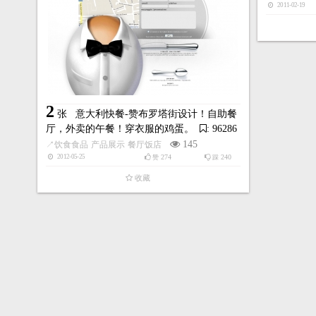
2011-02-19
2
张
意大利快餐-赞布罗塔街设计！自助餐
厅，外卖的午餐！穿衣服的鸡蛋。
: 96286
145
↗
饮食食品
产品展示
餐厅饭店
274
240
2012-05-25
赞
踩
收藏