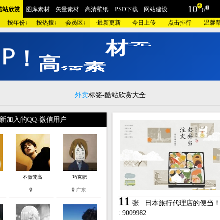
10
酷站欣赏
图库素材
矢量素材
高清壁纸
PSD下载
网站建设
0
按年份↓
按热搜↓
会员区↓
·
最新更新
今日上传
点击排行
温馨
I
P
！
高
清
素
材
无
限
下
载
摄影
包装设计
时装展示
酷站截图
AI素材
插画艺术
家居建筑
工业设计
酷站
红色酷站
蓝色酷站
紫色酷站
黄色酷站
灰色酷站
银色酷站
咖啡酷
品牌
汽车交通
美容化妆
艺术设计
医疗健康
学校教育
门户政府
相册摄
外卖
标签-酷站欣赏大全
网站
集团企业
酒店宾馆
金融财经
爱情交友
儿童品牌
旅游度假
奢侈古
新加入的QQ-微信用户
电器
数码相机
珠宝首饰
庆典节日
女性用品
人力资源
手表皮带
明星酷
模板
蓝色模板
紫色模板
黄色模板
灰色模板
银色模板
咖啡模板
粉红模板
建设
欧莱凯APP端下载
微信小程序/APP开发
联系我们
不做梵高
巧克肥
广东
11
张
日本旅行代理店的便当
: 9009982