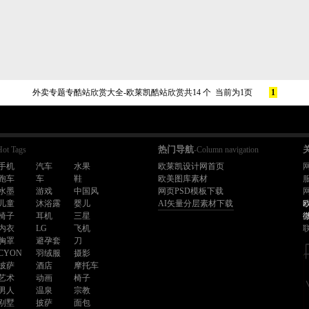
外卖专题专酷站欣赏大全-欧莱凯酷站欣赏共14 个 当前为1页
1
热门导航
Hot Tags
-Column navigation
手机
汽车
水果
欧莱凯设计网首页
跑车
车
鞋
欧美图库素材
水墨
游戏
中国风
网页PSD模板下载
儿童
沐浴露
婴儿
AI矢量分层素材下载
椅子
耳机
三星
内衣
LG
飞机
胸罩
避孕套
刀
CYON
羽绒服
摄影
披萨
酒店
摩托车
艺术
动画
椅子
男人
温泉
宗教
别墅
披萨
面包