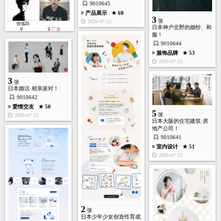
: 9010645
产品展示
★ 60
3
张
2026-07-23
张張Zh
日本神户北野的婚纱、和
广东
服！
: 9010644
服饰品牌
★ 53
2
2026-07-23
张
3
张
日本婚活·相亲派对！
: 9010642
爱情交友
★ 50
5
张
2026-07-23
日本大阪的住宅建筑·房
房产装饰
★ 246
地产公司！
2026-05-17
: 9010641
室内设计
★ 51
2026-07-23
3
张
2
张
日本少年少女创造性育成