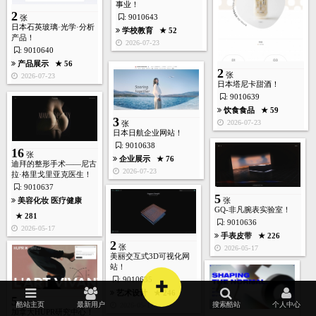
体育运动
★ 179
事业！
2
2026-05-16
: 9010643
张
日本石英玻璃·光学·分析
学校教育
★ 52
产品！
2026-07-23
: 9010640
产品展示
★ 56
2
张
2026-07-23
7
日本塔尼卡甜酒！
张
: 9010639
饮食食品
★ 59
3
2026-07-23
张
日本日航企业网站！
: 9010638
16
张
企业展示
★ 76
迪拜的整形手术——尼古
首页
酷站
图库
矢量
高清
模板
建站
2026-07-23
拉·格里戈里亚克医生！
: 9010637
5
美容化妆
医疗健康
张
旅游度假
★ 191
GQ-非凡腕表实验室！
★ 281
2026-04-24
: 9010636
2026-05-17
手表皮带
★ 226
5
张
2
张
2026-05-17
美丽交互式3D可视化网
站！
+
: 9010635
艺术设计
★ 246
5
人力资源
★ 187
张
酷站主页
最新用户
搜索酷站
个人中心
2026-05-17
2026-04-24
加拿大HUPR研究中心！