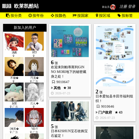
欧莱凯酷站
注册 登录
新会员
按分类
按年份
按颜色
按国家
按区域
按标签
新加入的用户
浅夜
HTJ
6
张
欢迎来到帕蒂斯利GIN
NO MORI地下的秘密藏
身之处！
不做�
巧克�
广东
: 9010647
其他
★ 30
2
张
2026-07-23
日本爱知县丰田市福利组
织！
貟笙
だん�
: 9010646
广东
门户政府
★ 43
2026-07-23
5
张
[有关�
Vill-V
日本KISHUN宝石收购宝
广东
广东
石鉴定！