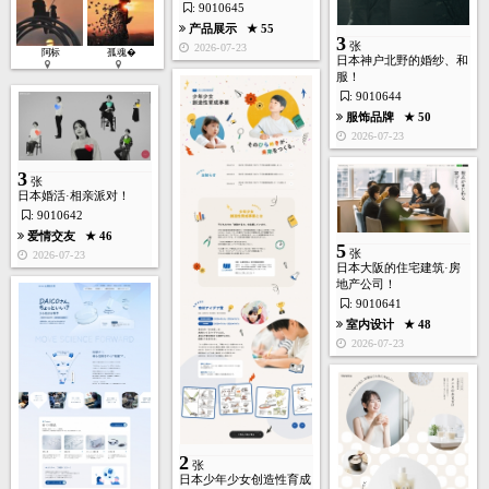
: 9010645
产品展示
★ 55
3
张
2026-07-23
阿标
孤魂�
日本神户北野的婚纱、和
服！
: 9010644
服饰品牌
★ 50
2
2026-07-23
张
3
张
日本婚活·相亲派对！
: 9010642
爱情交友
★ 46
5
张
2026-07-23
日本大阪的住宅建筑·房
房产装饰
★ 238
地产公司！
2026-05-17
: 9010641
室内设计
★ 48
2026-07-23
3
张
2
张
日本少年少女创造性育成