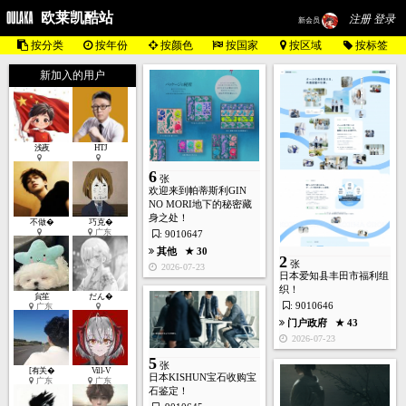
欧莱凯酷站
注册 登录
新会员
按分类
按年份
按颜色
按国家
按区域
按标签
新加入的用户
浅夜
HTJ
6
张
欢迎来到帕蒂斯利GIN
NO MORI地下的秘密藏
身之处！
不做�
巧克�
广东
: 9010647
其他
★ 30
2
张
2026-07-23
日本爱知县丰田市福利组
织！
貟笙
だん�
: 9010646
广东
门户政府
★ 43
2026-07-23
5
张
[有关�
Vill-V
日本KISHUN宝石收购宝
广东
广东
石鉴定！