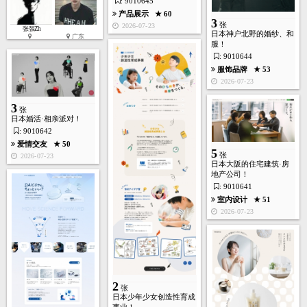
: 9010645
产品展示
★ 60
3
张
2026-07-23
张張Zh
日本神户北野的婚纱、和
广东
服！
: 9010644
服饰品牌
★ 53
2026-07-23
3
张
日本婚活·相亲派对！
: 9010642
爱情交友
★ 50
5
张
2026-07-23
日本大阪的住宅建筑·房
地产公司！
: 9010641
室内设计
★ 51
2026-07-23
2
张
日本少年少女创造性育成