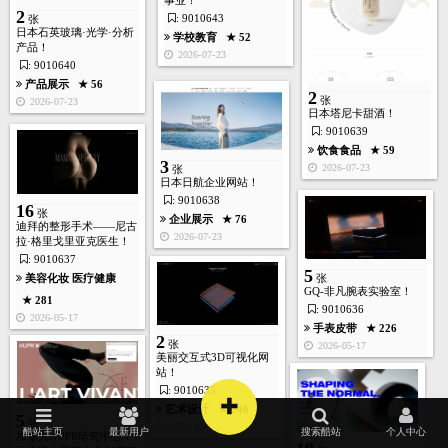
事业！
2
: 9010643
张
日本石英玻璃·光学·分析
学校教育
★ 52
产品！
2026-07-23
: 9010640
产品展示
★ 56
2
张
2026-07-23
日本塔尼卡甜酒！
: 9010639
饮食食品
★ 59
3
2026-07-23
张
日本日航企业网站！
: 9010638
16
张
企业展示
★ 76
迪拜的整形手术——尼古
首页
酷站
图库
矢量
高清
模板
建站
2026-07-23
拉·格里戈里亚克医生！
: 9010637
5
美容化妆
医疗健康
张
GQ-非凡腕表实验室！
★ 281
: 9010636
2026-05-17
手表皮带
★ 226
2
张
2026-05-17
美丽交互式3D可视化网
站！
: 9010635
+
艺术设计
★ 246
5
张
2026-05-17
酷站主页
最新用户
搜索酷站
个人中心
加拿大HUPR研究中心！