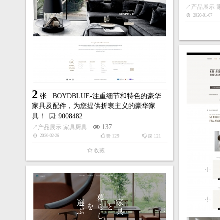
↗
产品展示
2020-01-07
2
张
BOYDBLUE-注重细节和特色的豪华
家具及配件，为您提供折衷主义的豪华家
具！
: 9008482
137
↗
产品展示
家具厨具
129
121
2020-02-26
赞
踩
收藏