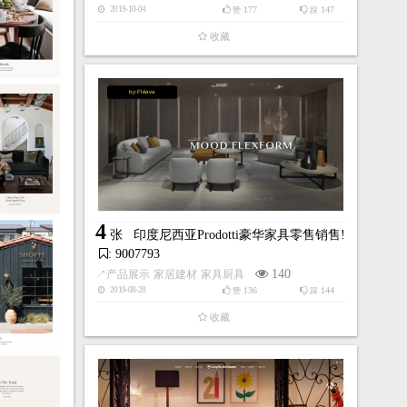
177
147
2019-10-04
赞
踩
收藏
by:Fléava
4
张
印度尼西亚Prodotti豪华家具零售销售!
: 9007793
140
↗
产品展示
家居建材
家具厨具
136
144
2019-08-28
赞
踩
收藏