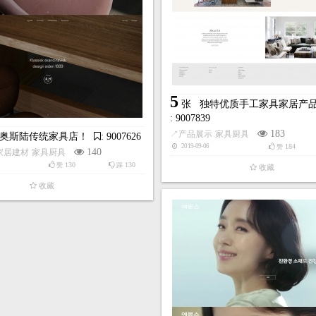
5
张
独特优质手工家具家居产
: 9007839
183
↗
产品展示
家具厨具
奥斯陆传统家具店！
: 9007626
184
2019-09-06
赞
140
家居建材
家具厨具
130
130
赞
踩
收藏
收藏