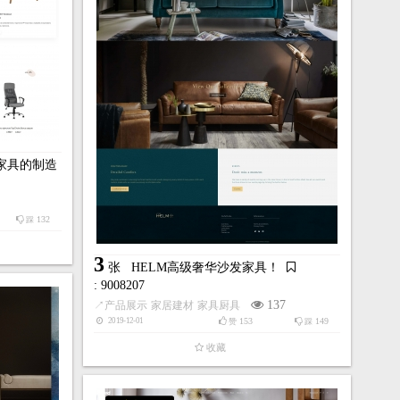
寓家具的制造
132
踩
3
张
HELM高级奢华沙发家具！
: 9008207
137
↗
产品展示
家居建材
家具厨具
153
149
2019-12-01
赞
踩
收藏