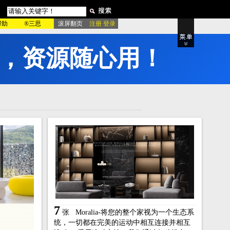
帮助
®三思
滚屏翻页
注册 登录
品牌专区
站
粉红酷站
绿色酷站
影
产品展示
电影宣传
房产楼盘
董
动物宠物
室内设计
家居建材
站
家具厨具
更多类型..
绿色模板
更多类型..
7
张
Moralia-将您的整个家视为一个生态系
统，一切都在完美的运动中相互连接并相互