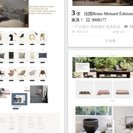
3
张
法国Bruno Moinard Édit
家具！
: 9008177
1
↗
产品展示
家居建材
家具厨具
133
2019-11-25
赞
收藏