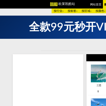
欧莱凯酷站
网站首页
按行业↓
按标签↓
按区域↓
按颜色↓
V
全
款
9
9
元
欧美酷图
平面设计
艺术
图 库：
开
秒
颜 色 >>
黑色酷站
白色
类 型 >>
手机通讯
服装
购物商店
网络游戏
个人
烟茶酒水
餐厅饭店
家用
模 板：
黑色模板
白色模板
红色
服 务：
网站简介
服务团队
网站
三思