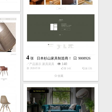
4
张
日本杉山家具制造商！
: 9008926
140
↗
产品展示
家具厨具
143
135
2020-07-30
赞
踩
收藏
by:Holmes Des