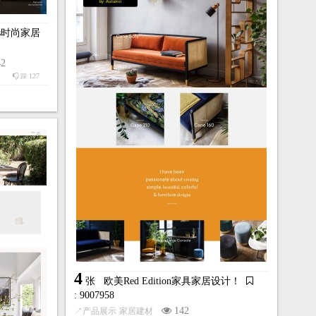
by:Autumn
ions时尚家居
42
127
踩
4
张
欧美Red Edition家具家居设计！
: 9007958
142
↗
产品展示
家居建材