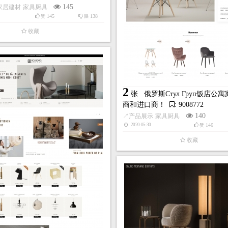
145
家居建材
家具厨具
145
138
赞
踩
收藏
2
张
俄罗斯Стул Груп饭店公
商和进口商！
: 9008772
140
↗
产品展示
家具厨具
146
2020-05-30
赞
收藏