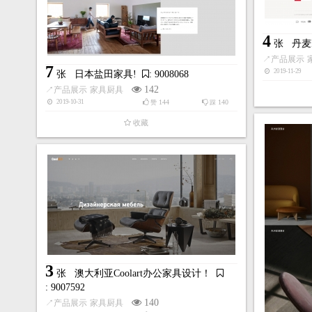
4
张
丹麦
↗
产品展示
7
2019-11-29
张
日本盐田家具!
: 9008068
142
↗
产品展示
家具厨具
144
140
2019-10-31
赞
踩
收藏
3
张
澳大利亚Coolart办公家具设计！
: 9007592
140
↗
产品展示
家具厨具