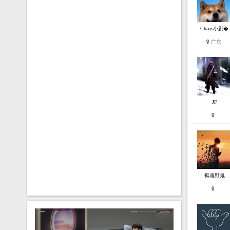
Chaos小剧�
广东
JF
孤魂野鬼