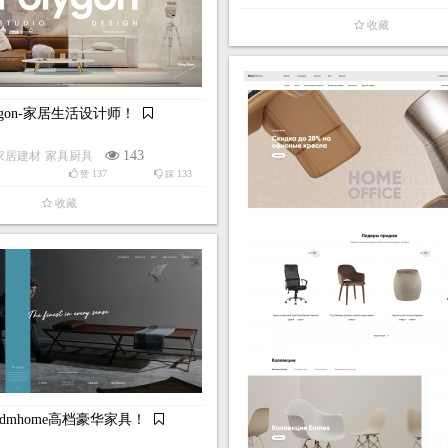
收藏
lygon-家居生活设计师！
143
家居建材
家具厨具
137
133
赞
踩
收藏
dmhome高档豪华家具！