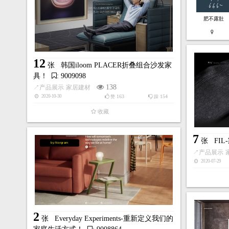
肥不露肚
12
张
韩国iloom PLACER折叠组合沙发家
具！
: 9009098
138
↗
产品展示
家居建材
163
154
2020-10-30
赞
踩
收藏
7
张
FI
by:Norgram
↗
产品展示
2020-07-29
2
张
Everyday Experiments-重新定义我们的