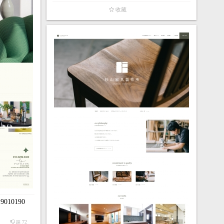
收藏
 9010190
72
踩