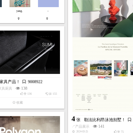
yang.
-
L-家具产品！
: 9008922
138
家具厨具
136
155
赞
踩
收藏
4
张
勒法比利昂泳池别墅！
:
141
↗
产品展示
75
2024-03-25
赞