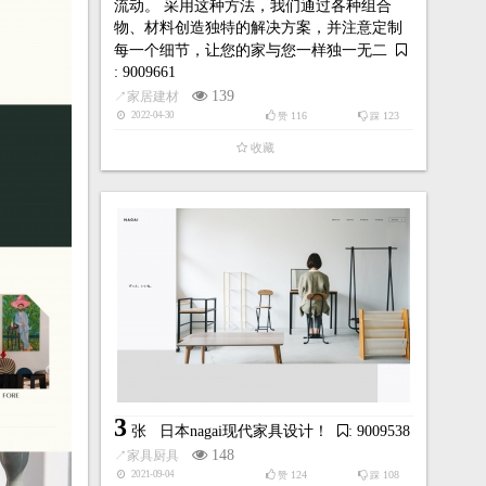
流动。 采用这种方法，我们通过各种组合
物、材料创造独特的解决方案，并注意定制
每一个细节，让您的家与您一样独一无二
: 9009661
139
↗
家居建材
116
123
2022-04-30
赞
踩
收藏
3
张
日本nagai现代家具设计！
: 9009538
148
↗
家具厨具
124
108
2021-09-04
赞
踩