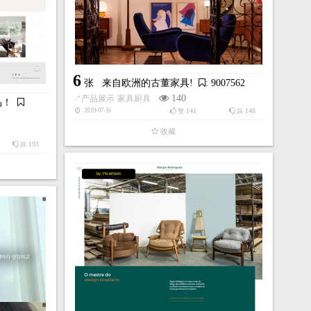
6
张
来自欧洲的古董家具!
: 9007562
140
↗
产品展示
家具厨具
品！
141
148
2019-07-16
赞
踩
收藏
193
踩
by:Pixelfordi