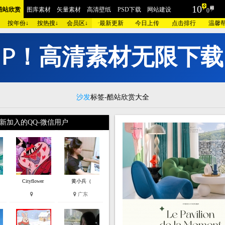
10
酷站欣赏
图库素材
矢量素材
高清壁纸
PSD下载
网站建设
0
按年份↓
按热搜↓
会员区↓
·
最新更新
今日上传
点击排行
温馨
I
摄影
包装设计
时装展示
酷站截图
AI素材
插画艺术
家居建筑
工业设计
酷站
红色酷站
蓝色酷站
紫色酷站
黄色酷站
灰色酷站
银色酷站
咖啡酷
品牌
汽车交通
美容化妆
艺术设计
医疗健康
学校教育
门户政府
相册摄
沙发
标签-酷站欣赏大全
网站
集团企业
酒店宾馆
金融财经
爱情交友
儿童品牌
旅游度假
奢侈古
新加入的QQ-微信用户
电器
数码相机
珠宝首饰
庆典节日
女性用品
人力资源
手表皮带
明星酷
模板
蓝色模板
紫色模板
黄色模板
灰色模板
银色模板
咖啡模板
粉红模板
建设
欧莱凯APP端下载
微信小程序/APP开发
联系我们
Cityflower
黄小兵（
广东