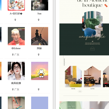
A~但行好�
Sun
☮Echose
阿标
广东
南风轻拂
广东