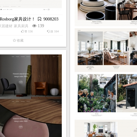
Rosborg家具设计！
: 9008203
139
家居建材
家具厨具
156
164
赞
踩
收藏