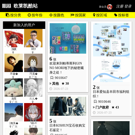
欧莱凯酷站
注册 登录
新会员
按分类
按年份
按颜色
按国家
按区域
按标签
新加入的用户
浅夜
HTJ
6
张
欢迎来到帕蒂斯利GIN
NO MORI地下的秘密藏
身之处！
不做�
巧克�
广东
: 9010647
其他
★ 30
2
张
2026-07-23
日本爱知县丰田市福利组
织！
貟笙
だん�
: 9010646
广东
门户政府
★ 43
2026-07-23
5
张
[有关�
Vill-V
日本KISHUN宝石收购宝
广东
广东
石鉴定！