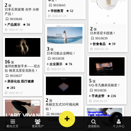
事业！
2
: 9010643
张
日本石英玻璃·光学·分析
学校教育
★ 52
产品！
2026-07-23
: 9010640
产品展示
★ 56
2
张
2026-07-23
日本塔尼卡甜酒！
: 9010639
饮食食品
★ 59
3
2026-07-23
张
日本日航企业网站！
: 9010638
16
张
企业展示
★ 76
迪拜的整形手术——尼古
首页
酷站
图库
矢量
高清
模板
建站
2026-07-23
拉·格里戈里亚克医生！
: 9010637
5
美容化妆
医疗健康
张
GQ-非凡腕表实验室！
★ 281
: 9010636
2026-05-17
手表皮带
★ 226
2
张
2026-05-17
美丽交互式3D可视化网
站！
: 9010635
+
艺术设计
★ 246
5
张
2026-05-17
酷站主页
最新用户
搜索酷站
个人中心
加拿大HUPR研究中心！