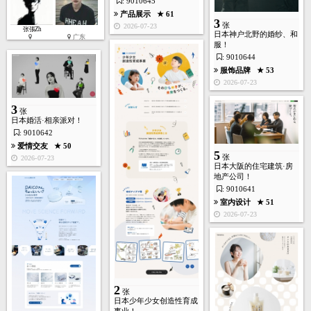
: 9010645
产品展示
★ 61
3
张
2026-07-23
张張Zh
日本神户北野的婚纱、和
广东
服！
: 9010644
服饰品牌
★ 53
2026-07-23
3
张
日本婚活·相亲派对！
: 9010642
爱情交友
★ 50
5
张
2026-07-23
日本大阪的住宅建筑·房
地产公司！
: 9010641
室内设计
★ 51
2026-07-23
2
张
日本少年少女创造性育成