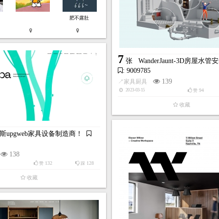
肥不露肚
7
张
WanderJaunt-3D房屋水
: 9009785
139
↗
家具厨具
94
2023-03-15
赞
收藏
斯upgweb家具设备制造商！
138
132
128
赞
踩
收藏