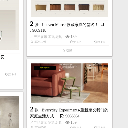
2
张
Loeven Morcel收藏家具的签名！
: 9009118
139
↗
产品展示
家具厨具
137
147
2020-11-06
赞
踩
收藏
by:Norgram
149
踩
2
张
Everyday Experiments-重新定义我们的
家庭生活方式！
: 9008864
139
↗
产品展示
家具厨具
148
149
2020-07-02
赞
踩