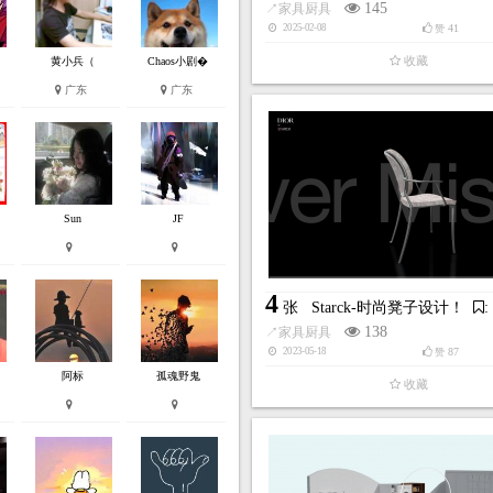
145
↗
家具厨具
41
2025-02-08
赞
收藏
黄小兵（
Chaos小剧�
广东
广东
Sun
JF
4
张
Starck-时尚凳子设计！
:
138
↗
家具厨具
87
2023-05-18
赞
阿标
孤魂野鬼
收藏