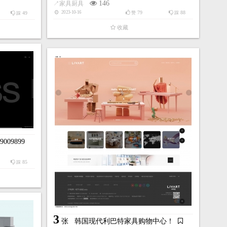
146
↗
家具厨具
79
88
2023-10-16
49
赞
踩
踩
收藏
 9009899
85
踩
3
张
韩国现代利巴特家具购物中心！