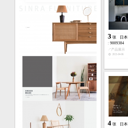
3
张
日本
: 9009384
↗
产品展示
2021-04-06
4
张
日本