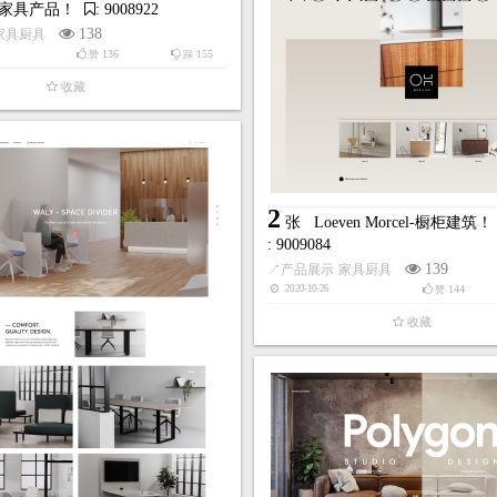
L-家具产品！
: 9008922
138
家具厨具
136
155
赞
踩
收藏
2
张
Loeven Morcel-橱柜建筑！
: 9009084
139
↗
产品展示
家具厨具
144
2020-10-26
赞
收藏