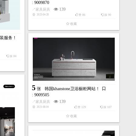
: 9009870
139
↗
家具厨具
86
90
2023-04-28
赞
踩
收藏
管安装服务！
84
踩
5
张
韩国khanstone卫浴橱柜网站！
: 9009505
139
↗
家具厨具
129
107
2021-08-04
赞
踩
收藏