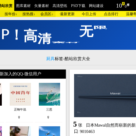
10
酷站欣赏
图库素材
矢量素材
高清壁纸
PSD下载
网站建设
0
按年份↓
按热搜↓
会员区↓
·
最新更新
今日上传
点击排行
温馨
I
P
！
高
清
素
材
无
限
下
载
摄影
包装设计
时装展示
酷站截图
AI素材
插画艺术
家居建筑
工业设计
酷站
红色酷站
蓝色酷站
紫色酷站
黄色酷站
灰色酷站
银色酷站
咖啡酷
品牌
汽车交通
美容化妆
艺术设计
医疗健康
学校教育
门户政府
相册摄
厨具
标签-酷站欣赏大全
网站
集团企业
酒店宾馆
金融财经
爱情交友
儿童品牌
旅游度假
奢侈古
新加入的QQ-微信用户
电器
数码相机
珠宝首饰
庆典节日
女性用品
人力资源
手表皮带
明星酷
模板
蓝色模板
紫色模板
黄色模板
灰色模板
银色模板
咖啡模板
粉红模板
建设
欧莱凯APP端下载
微信小程序/APP开发
联系我们
正晌午说
三思
5
张
日本Mawal自然而崭新的
: 9010463