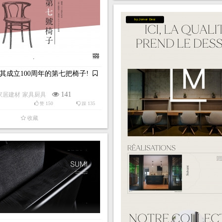
by:Jomor Desi
其成立100周年的第七把椅子!
141
家居建材
家具厨具
150
135
赞
踩
收藏