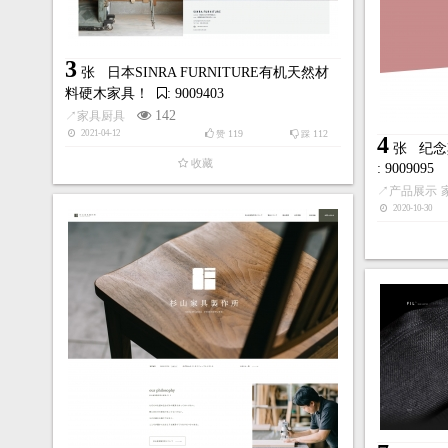
3
张
日本SINRA FURNITURE有机天然材
料硬木家具！
: 9009403
142
↗
家具厨具
119
112
2021-04-12
赞
踩
4
张
纪念
收藏
: 9009095
↗
产品展示
2020-10-30