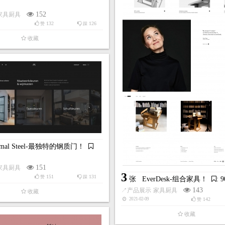
152
家具厨具
132
126
赞
踩
收藏
imal Steel-最独特的钢质门！
151
家具厨具
3
151
131
赞
踩
张
EverDesk-组合家具！
: 
143
↗
产品展示
家具厨具
收藏
142
2021-02-09
赞
收藏