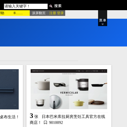
帮助
®……
滚屏翻页
注册 登录
，
资
源
随
心
用
！
品牌专区
站
粉红酷站
绿色酷站
影
产品展示
电影宣传
房产楼盘
董
动物宠物
室内设计
家居建材
站
家具厨具
更多类型..
绿色模板
更多类型..
3
张
日本巴米库拉厨房烹饪工具官方在线
新桌布生活！
商店！
: 9010092