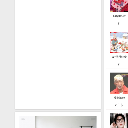
Cityflower
A~但行好�
☮Echose
广东