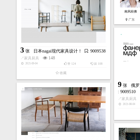
南风轻拂
广东
3
张
日本nagai现代家具设计！
: 9009538
148
↗
家具厨具
124
108
2021-09-04
赞
踩
收藏
9
张
俄罗
: 9009510
↗
家具厨具
2021-08-04