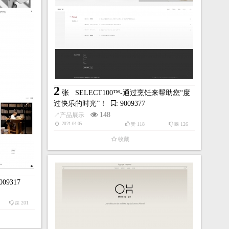
2
张
SELECT100™-通过烹饪来帮助您“度
过快乐的时光”！
: 9009377
148
↗
产品展示
118
126
2021-04-05
赞
踩
收藏
9009317
201
踩