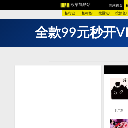
欧莱凯酷站
网站首页
按行业↓
按标签↓
按区域↓
按颜色↓
全
款
9
9
元
秒
开
V
欧美酷图
平面设计
艺术
图 库：
颜 色 >>
黑色酷站
白色
类 型 >>
手机通讯
服装
购物商店
网络游戏
个人
烟茶酒水
餐厅饭店
家用
模 板：
黑色模板
白色模板
红色
服 务：
网站简介
服务团队
网站
……
广东