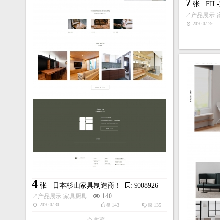
7
张
FI
↗
产品展示
2020-07-29
4
张
日本杉山家具制造商！
: 9008926
140
↗
产品展示
家具厨具
143
135
2020-07-30
赞
踩
收藏