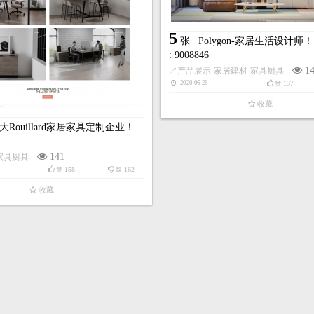
5
张
Polygon-家居生活设计师！
: 9008846
1
↗
产品展示
家居建材
家具厨具
137
2020-06-26
赞
收藏
大Rouillard家居家具定制企业！
141
家具厨具
158
162
赞
踩
收藏