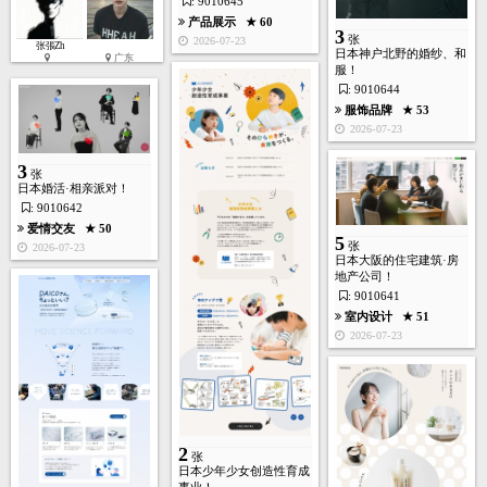
: 9010645
产品展示
★ 60
3
张
2026-07-23
张張Zh
日本神户北野的婚纱、和
广东
服！
: 9010644
服饰品牌
★ 53
2026-07-23
3
张
日本婚活·相亲派对！
: 9010642
爱情交友
★ 50
5
张
2026-07-23
日本大阪的住宅建筑·房
地产公司！
: 9010641
室内设计
★ 51
2026-07-23
2
张
日本少年少女创造性育成