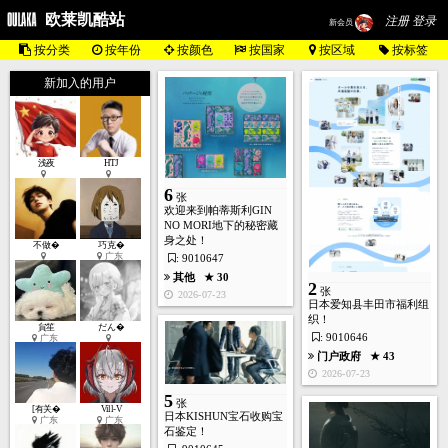
欧莱凯酷站
注册 登录
新会员
按分类
按年份
按颜色
按国家
按区域
按标签
新加入的用户
浅夜
HTJ
6
张
欢迎来到帕蒂斯利GIN
NO MORI地下的秘密藏
身之处！
不做�
巧克�
广东
: 9010647
其他
★ 30
2
张
2026-07-23
日本爱知县丰田市福利组
织！
貟笙
だん�
: 9010646
广东
门户政府
★ 43
2026-07-23
5
张
[有关�
Vill-V
日本KISHUN宝石收购宝
广东
广东
石鉴定！