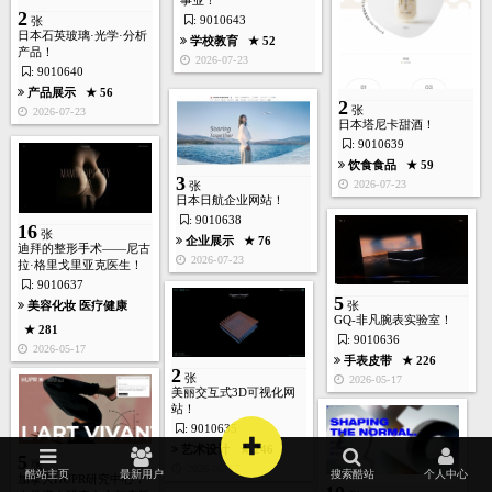
事业！
2
: 9010643
张
日本石英玻璃·光学·分析
学校教育
★ 52
产品！
2026-07-23
: 9010640
产品展示
★ 56
2
张
2026-07-23
日本塔尼卡甜酒！
: 9010639
饮食食品
★ 59
3
2026-07-23
张
日本日航企业网站！
: 9010638
16
张
企业展示
★ 76
迪拜的整形手术——尼古
首页
酷站
图库
矢量
高清
模板
建站
2026-07-23
拉·格里戈里亚克医生！
: 9010637
5
美容化妆
医疗健康
张
GQ-非凡腕表实验室！
★ 281
: 9010636
2026-05-17
手表皮带
★ 226
2
张
2026-05-17
美丽交互式3D可视化网
站！
: 9010635
+
艺术设计
★ 246
5
张
2026-05-17
酷站主页
最新用户
搜索酷站
个人中心
加拿大HUPR研究中心！