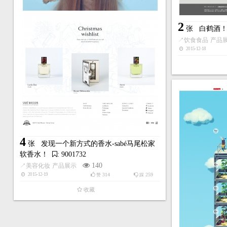
2
张
白鹤酒
↗
饮食食品
产品
2015-12-18
4
张
发现一个新方式的香水-sabé马尾松家
软香水！
: 9001732
140
↗
美容化妆
产品展示
314
259
2015-12-19
赞
踩
收藏