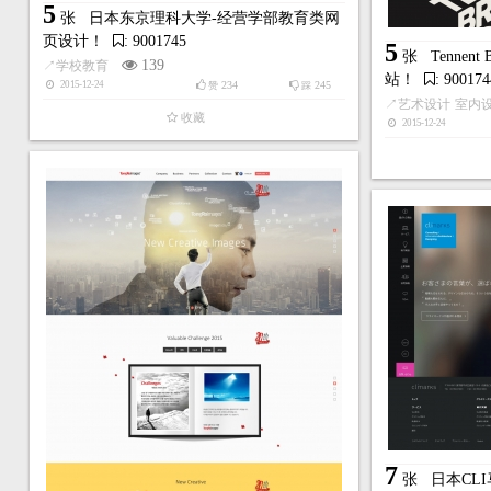
5
张
日本东京理科大学-经营学部教育类网
页设计！
: 9001745
5
张
Tenne
139
↗
学校教育
站！
: 900174
234
245
2015-12-24
赞
踩
↗
艺术设计
室内
收藏
2015-12-24
7
张
日本CL