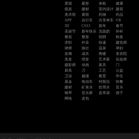
度假
菱形
体检
健康
煤炭
建材
室内设计
建筑
美术馆
展馆
药物
药品
APP
自行车
共享单车
VR
3D
CSS3
新年
春节
圣诞节
新年快乐
洗面奶
外科
整容
整形
招聘
秋装
求职
外卖
快递
建筑师
律师
旅社
温泉
孕妇
发廊
成衣
阁楼
美容院
美发
理发
艺术家
化妆师
摄影师
动画
家具
门
厨具
刀
工艺
公益
卫浴
裁缝
教育
学生
基金
电动车
特斯拉
快餐
建材
矿泉水
饮用水
音乐
钢琴
音乐家
皮革袋
袋子
网络
皮包