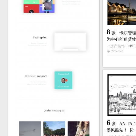
8
张
卡尔管理
为中心的租赁
1
↗
房产装饰
2015-12-28
6
张
ANIT
墨风酷站！
: