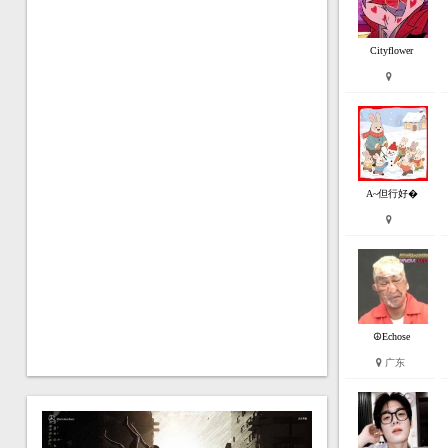
Cityflower
A~但行好�
☮Echose
广东