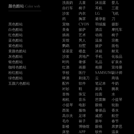
洗面奶
儿童
沐浴露
婴儿
颜色酷站
-Color web
自行车
椅子
耳机
三星
沙发
内衣
LG
飞机
药
胸罩
避孕套
刀
黑色酷站
宠物
CYON
羽绒服
摄影
白色酷站
美食
披萨
酒店
摩托车
红色酷站
插画
艺术
动画
椅子
蓝色酷站
宾馆
男人
温泉
宗教
紫色酷站
鹦鹉
别墅
披萨
面包
黄颜色酷站
诺基亚
楼盘
冰箱
耐克
灰色酷站
沙发
房地产
手机
化妆品
银色酷站
时尚
奢侈
礼品
矿泉水
咖啡色酷站
红酒
画册
相册
宣传册
粉红酷站
学校
医疗
SAMSUNG
设计师
绿色酷站
啤酒
剃须刀
云
商场
五颜六色酷站
配件
软件
笔记本
牛奶
衬衫
鞋
厨具
腕表
首饰
珠宝
拉面
水
相机
音乐
芭蕾舞
小提琴
小提琴
电影
眼镜
轮胎
西装
服饰
奢侈品
香水
高尔夫
足球
减肥
航空
毛巾
袜子
新年
春节
影楼
博物馆
眼镜
席梦思
床垫
APP
软件
温泉