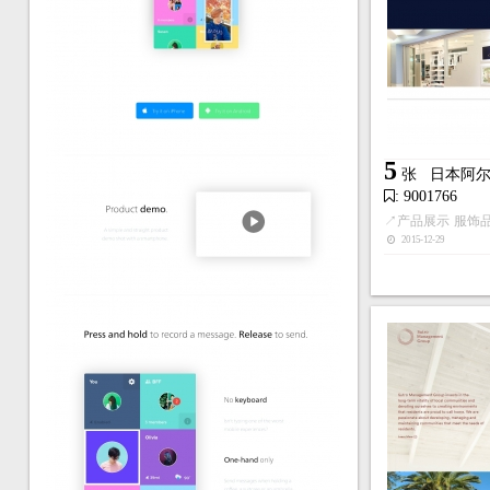
5
张
日本阿
: 9001766
↗
产品展示
服饰
2015-12-29