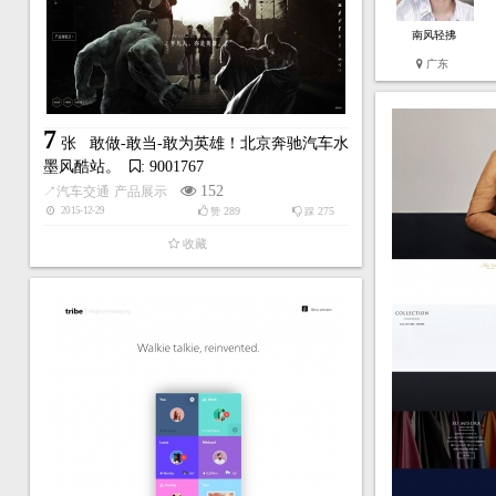
南风轻拂
广东
7
张
敢做-敢当-敢为英雄！北京奔驰汽车水
墨风酷站。
: 9001767
152
↗
汽车交通
产品展示
289
275
2015-12-29
赞
踩
收藏