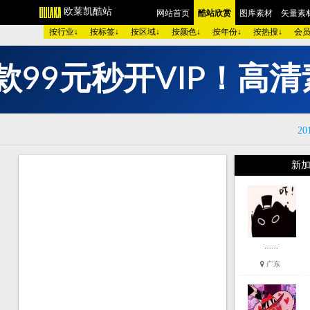
欧莱凯酷站
网站首页
酷站欣赏
图库素材
矢量素材
按行业↓
按标签↓
按区域↓
按颜色↓
按年份↓
按热搜↓
会员区
P
！
款
9
9
元
秒
I
开
欧美酷图
平面设计
艺术摄影
包装设计
时装展示
酷
图 库：
V
颜 色 >>
黑色酷站
白色酷站
红色酷站
蓝色酷站
紫
20
类 型 >>
手机通讯
服装品牌
汽车交通
美容化妆
艺
购物商店
网络游戏
个人网站
集团企业
酒店宾馆
金
新加
烟茶酒水
餐厅饭店
家用电器
数码相机
珠宝首饰
庆
模 板：
黑色模板
白色模板
红色模板
蓝色模板
紫色模板
黄
服 务：
网站简介
服务团队
网站建设
欧莱凯APP端下载
……
广东