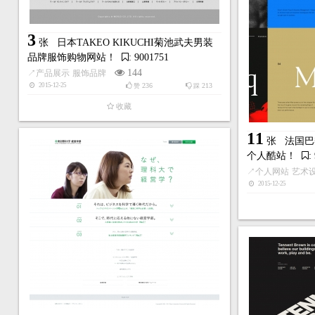
3
张
日本TAKEO KIKUCHI菊池武夫男装
品牌服饰购物网站！
: 9001751
144
↗
产品展示
服饰品牌
236
213
2015-12-25
赞
踩
收藏
11
张
法国巴黎
个人酷站！
:
↗
个人网站
艺术
2015-12-25