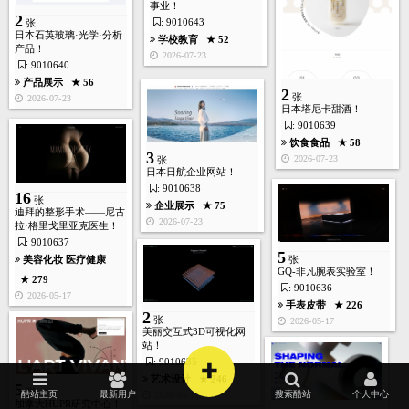
体育运动
★ 179
事业！
2
2026-05-16
: 9010643
张
日本石英玻璃·光学·分析
学校教育
★ 52
产品！
2026-07-23
: 9010640
产品展示
★ 56
2
张
2026-07-23
7
日本塔尼卡甜酒！
张
: 9010639
饮食食品
★ 58
3
2026-07-23
张
日本日航企业网站！
: 9010638
16
张
企业展示
★ 75
迪拜的整形手术——尼古
首页
酷站
图库
矢量
高清
模板
建站
2026-07-23
拉·格里戈里亚克医生！
: 9010637
5
美容化妆
医疗健康
张
旅游度假
★ 190
GQ-非凡腕表实验室！
★ 279
2026-04-24
: 9010636
2026-05-17
手表皮带
★ 226
2
张
2026-05-17
美丽交互式3D可视化网
站！
+
: 9010635
5
张
艺术设计
★ 246
5
张
酷站主页
最新用户
搜索酷站
个人中心
2026-05-17
加拿大HUPR研究中心！