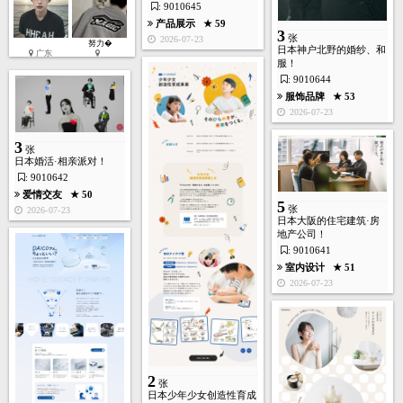
: 9010645
产品展示
★ 59
3
张
2026-07-23
努力�
日本神户北野的婚纱、和
广东
服！
: 9010644
服饰品牌
★ 53
2
2026-07-23
张
3
张
日本婚活·相亲派对！
: 9010642
爱情交友
★ 50
5
张
2026-07-23
日本大阪的住宅建筑·房
房产装饰
★ 245
地产公司！
2026-05-17
: 9010641
室内设计
★ 51
2026-07-23
3
张
2
张
日本少年少女创造性育成