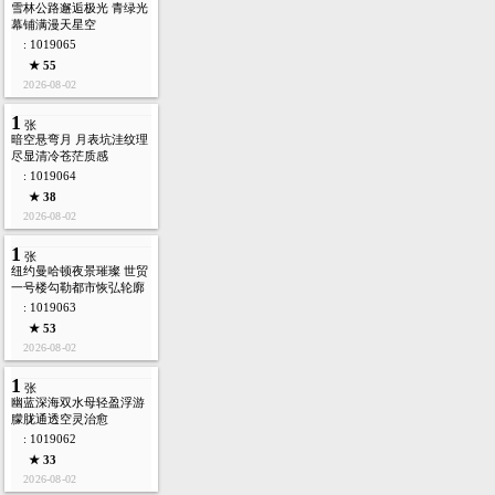
雪林公路邂逅极光 青绿光
幕铺满漫天星空
: 1019065
★ 55
2026-08-02
1
张
暗空悬弯月 月表坑洼纹理
尽显清冷苍茫质感
: 1019064
★ 38
2026-08-02
1
张
纽约曼哈顿夜景璀璨 世贸
一号楼勾勒都市恢弘轮廓
: 1019063
★ 53
2026-08-02
1
张
幽蓝深海双水母轻盈浮游
朦胧通透空灵治愈
: 1019062
★ 33
2026-08-02