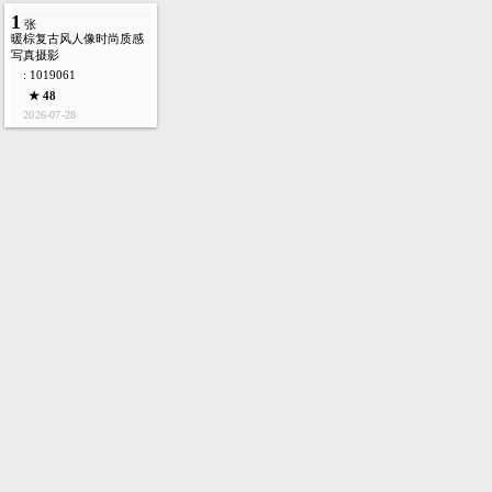
1
张
暖棕复古风人像时尚质感
写真摄影
: 1019061
★ 48
2026-07-28
首页
图库
酷站
矢量
高清
模板
建站