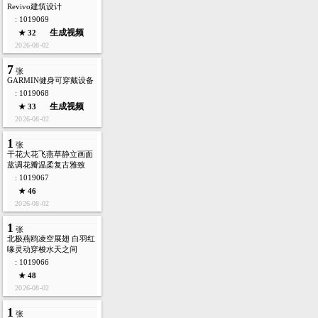
Revivo建筑设计
: 1019069
生成视频
★ 32
2026-08-02
7
张
GARMIN健身可穿戴设备
: 1019068
生成视频
★ 33
2026-08-02
1
张
干花大花飞燕草静立画面
蓝调花瓣温柔复古雅致
: 1019067
★ 46
2026-08-02
1
张
北极燕鸥凌空展翅 白羽红
喙灵动穿梭水天之间
: 1019066
★ 48
2026-08-02
1
张