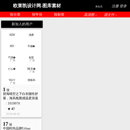
欧莱凯设计网-图库素材
注册 登录
新会员
按分类
按年份
按标签
高清图 ↓
源文件 ↓
新加入的用户
XZM
浅夜
HTJ
不做�
巧克�
貟笙
广东
广东
だん�
[有关�
广东
Vill-V
张張Zh
广东
1
张
碧海晴空之下白衣随性舒
展，海风氛围感温柔浪漫
: 1019070
★ 47
2026-08-02
17
张
中国时尚品牌Urban