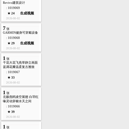
Revivo建筑设计
: 1019069
生成视频
★ 24
2026-08-02
7
张
GARMIN健身可穿戴设备
: 1019068
生成视频
★ 29
2026-08-02
1
张
干花大花飞燕草静立画面
蓝调花瓣温柔复古雅致
: 1019067
★ 33
2026-08-02
1
张
北极燕鸥凌空展翅 白羽红
喙灵动穿梭水天之间
: 1019066
★ 39
2026-08-02
1
张