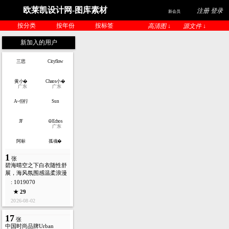
欧莱凯设计网-图库素材
注册 登录
新会员
按分类
按年份
按标签
高清图 ↓
源文件 ↓
新加入的用户
三思
Cityflow
黄小�
Chaos小�
广东
广东
A~但行
Sun
JF
☮Echos
广东
阿标
孤魂�
1
张
碧海晴空之下白衣随性舒
展，海风氛围感温柔浪漫
: 1019070
★ 29
2026-08-02
17
张
中国时尚品牌Urban