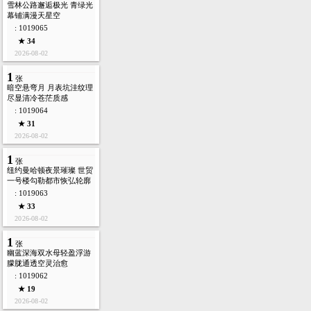
雪林公路邂逅极光 青绿光
幕铺满漫天星空
: 1019065
★ 34
2026-08-02
1
张
暗空悬弯月 月表坑洼纹理
尽显清冷苍茫质感
: 1019064
★ 31
2026-08-02
1
张
纽约曼哈顿夜景璀璨 世贸
一号楼勾勒都市恢弘轮廓
: 1019063
★ 33
2026-08-02
1
张
幽蓝深海双水母轻盈浮游
朦胧通透空灵治愈
: 1019062
★ 19
2026-08-02