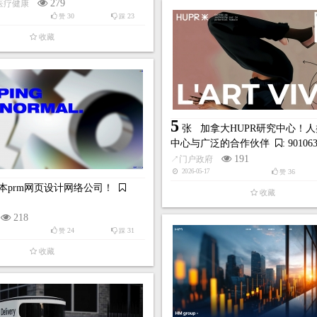
279
医疗健康
30
23
赞
踩
收藏
5
张
加拿大HUPR研究中心！
中心与广泛的合作伙伴
: 90106
191
↗
门户政府
36
2026-05-17
赞
本prm网页设计网络公司！
收藏
218
24
31
赞
踩
收藏