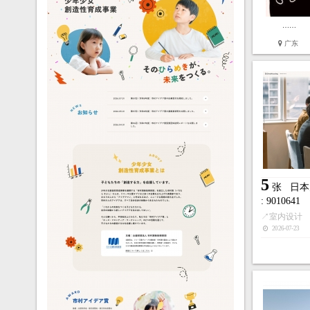
……
广东
5
4
张
日本音更电设！
: 9010599
张
韩国
157
↗
企业展示
↗
影视广播
34
25
2026-03-17
2026-03-17
赞
踩
收藏
5
张
日本
: 9010641
↗
室内设计
2026-07-23
7
2
张
博多春吉之宿!
: 9010595
张
让人
: 9010594
142
↗
酒店宾馆
34
30
2026-03-17
赞
踩
↗
工作室
2026-02-26