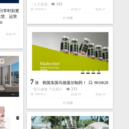
193
↗
人力资源
27
27
2026-05-17
赞
踩
日常时刻更
租赁、运营
收藏
30
29
踩
7
张
韩国东国马德基尔制药！
: 9010628
233
↗
医疗健康
产品展示
29
24
2026-05-17
赞
踩
收藏