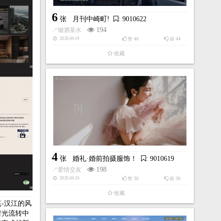
6
张
月刊中崎町!
: 9010622
194
↗
烟酒茶水
40
44
2026-04-24
赞
踩
收藏
4
张
婚礼·婚前拍摄服饰！
: 9010619
198
↗
爱情交友
36
30
2026-04-24
赞
踩
收藏
建筑-汉江的风
时光流转中