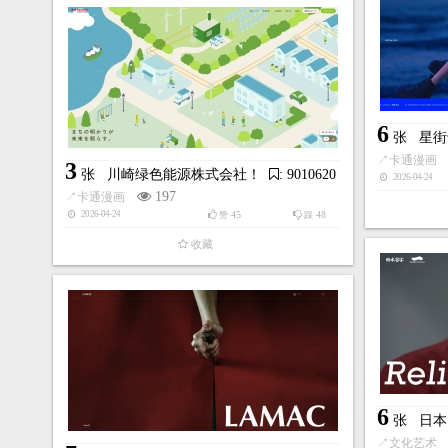
6
张
星街
↗
卡通漫画
3
张
川崎绿色能源株式会社！
: 9010620
2026-04-24
197
↗
卡通漫画
45
48
2026-04-24
赞
踩
收藏
6
张
日本
↗
文化艺术