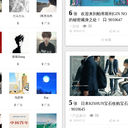
47
2026-03-17
52
43
赞
赞
踩
收藏
收藏
6
张
欢迎来到帕蒂斯利GIN NO 
だんだん
[有关注内
的秘密藏身之处！
: 9010647
广东
30
↗
其他
14
2026-07-23
赞
收藏
张張Zhang.
广东
3
曜石大会!
: 9010602
张
Emilie Aubry广告设计网站
: 9010601
191
31
43
147
赞
踩
↗
艺术设计
39
2026-03-17
赞
收藏
收藏
马庆华
Ray
5
张
日本KISHUN宝石收购宝
广东
广东
: 9010645
59
↗
产品展示
18
2026-07-23
赞