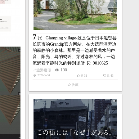
7
张
Glamping village-这是位于日本滋贺县
长滨市的Grandip官方网站。在大琵琶湖旁边
的寂静的小森林。那里是一边感受着水的声
音、阳光、鸟的鸣叫、穿过森林的风，一边
流淌着平静时光的特别场所
: 9010625
190
↗
旅游度假
31
43
2026-04-24
赞
踩
收藏