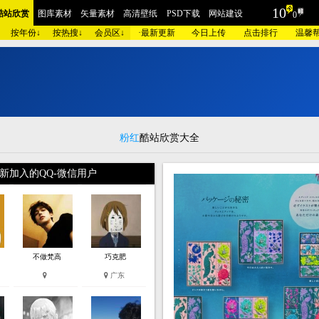
10
酷站欣赏
图库素材
矢量素材
高清壁纸
PSD下载
网站建设
0
按年份↓
按热搜↓
会员区↓
·
最新更新
今日上传
点击排行
温馨
I
P
！
高
清
素
材
无
限
下
载
摄影
包装设计
时装展示
酷站截图
AI素材
插画艺术
家居建筑
工业设计
酷站
红色酷站
蓝色酷站
紫色酷站
黄色酷站
灰色酷站
银色酷站
咖啡酷
品牌
汽车交通
美容化妆
艺术设计
医疗健康
学校教育
门户政府
相册摄
粉红
酷站欣赏大全
网站
集团企业
酒店宾馆
金融财经
爱情交友
儿童品牌
旅游度假
奢侈古
新加入的QQ-微信用户
电器
数码相机
珠宝首饰
庆典节日
女性用品
人力资源
手表皮带
明星酷
模板
蓝色模板
紫色模板
黄色模板
灰色模板
银色模板
咖啡模板
粉红模板
建设
欧莱凯APP端下载
微信小程序/APP开发
联系我们
不做梵高
巧克肥
广东
2
横滨时装学院！
: 9010606
张
法国paodao交互式网站!
:
180
181
↗