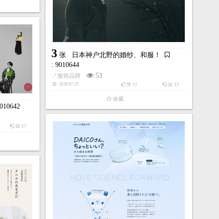
4
9010597
张
日本玛斯卡特集团！
: 9010596
3
张
日本神户北野的婚纱、和服！
151
↗
音乐视听
: 9010644
31
32
34
2026-03-17
踩
赞
踩
53
↗
服饰品牌
收藏
11
13
2026-07-23
赞
踩
收藏
9010642
17
踩
4
师、制片人！
张
AVA SRG-教你如何创造真实的设计！
: 9010592
156
↗
艺术设计
43
33
39
2026-02-26
踩
赞
踩