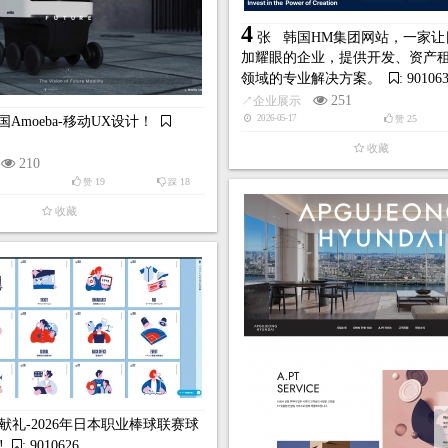
4
张
韩国HM集团网站，一家让
加耀眼的企业，提供开发、资产
领域的专业解决方案。
: 90106
251
↗
企业展示
25
2026-05-17
国Amoeba-移动UX设计！
赞
收藏
210
19
18
赞
踩
收藏
da献礼-2026年日本职业棒球联赛球
!
: 9010626