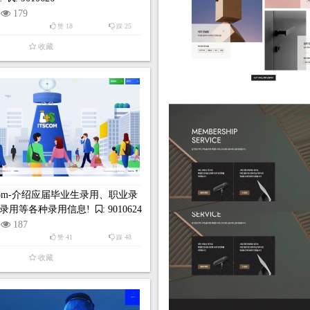
179
18
25
赞
踩
收藏
Scom-介绍应届毕业生录用、职业录
录用等各种录用信息!
: 9010624
187
41
48
赞
踩
收藏