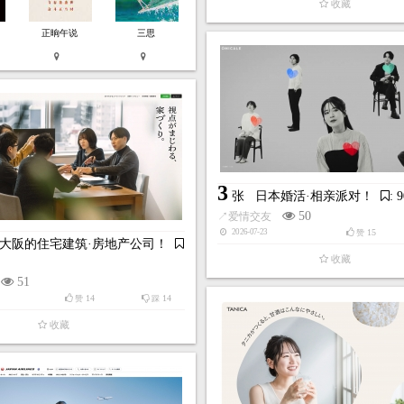
收藏
正晌午说
三思
2
釜山影像委员会！
: 9010598
张
WEEF消毒水洗手液！
: 
169
157
↗
产品展示
34
27
34
2026-03-17
赞
踩
赞
收藏
收藏
3
张
日本婚活·相亲派对！
: 
50
↗
爱情交友
15
2026-07-23
赞
大阪的住宅建筑·房地产公司！
收藏
51
14
14
赞
踩
收藏
4
心动的县厅大街商店街！
张
Jason Bergh-导演、摄影
: 9010593
145
162
↗
个人网站
34
43
赞
踩
47
2026-02-26
赞