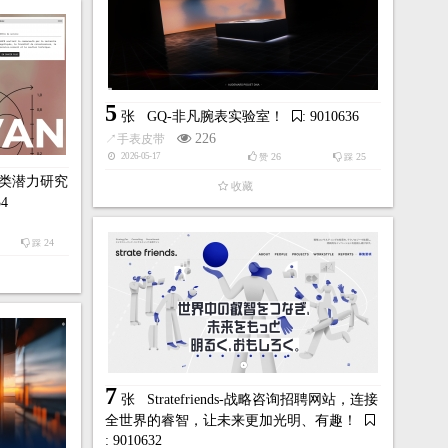
5
张
GQ-非凡腕表实验室！
: 9010636
226
↗
手表皮带
26
25
2026-05-17
赞
踩
人类潜力研究
收藏
34
24
踩
7
张
Stratefriends-战略咨询招聘网站，连接
全世界的睿智，让未来更加光明、有趣！
: 9010632