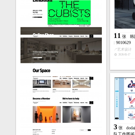
11
张
韩
: 9010629
↗
艺术设计
2026-05-17
3
张
do
队工作图鉴