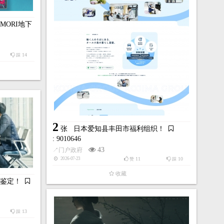
67
踩
38
29
2026-03-17
赞
踩
收藏
MORI地下
14
踩
4
！
张
日本茗溪学园中学校高等学校！
2
张
日本爱知县丰田市福利组织！
: 9010600
: 9010646
163
↗
学校教育
43
↗
门户政府
40
28
34
2026-03-17
踩
赞
踩
11
10
2026-07-23
赞
踩
收藏
收藏
石鉴定！
13
踩