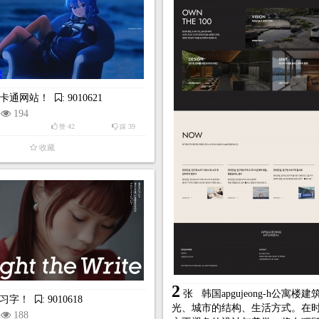
卡通网站！
: 9010621
194
42
39
赞
踩
收藏
2
张
韩国apgujeong-h公寓楼
习字！
: 9010618
光、城市的结构、生活方式。在
188