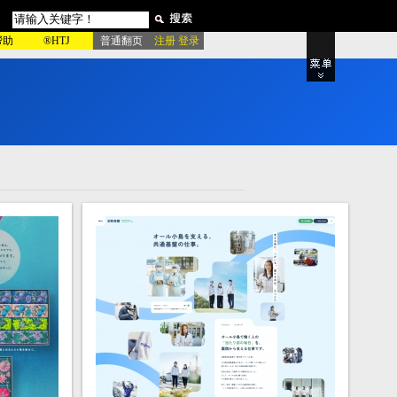
帮助
®HTJ
普通翻页
注册 登录
，
资
源
随
心
用
！
品牌专区
站
粉红酷站
绿色酷站
影
产品展示
电影宣传
房产楼盘
董
动物宠物
室内设计
家居建材
站
家具厨具
更多类型..
绿色模板
更多类型..
5
 9010605
张
日本社Unisia控股公司！
: 9010604
233
↗
企业展示