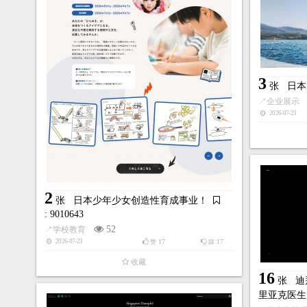
收藏
3
张
日本
↗
企业展示
2026-07-23
2
4
张
梅林的崛起！
: 9010591
张
SU
154
和民间传说
↗
影视广播
39
44
2026-02-26
赞
踩
2
1
↗
其他
张
日本少年少女创造性育成事业！
2026-02-26
收藏
: 9010643
52
↗
学校教育
17
17
2026-07-23
赞
踩
收藏
16
张
迪
里亚克医生