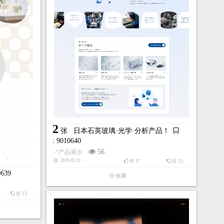
收藏
3
9
张
日本NEIE建筑设计！
: 9010588
2
张
日本石英玻璃·光学·分析产品！
150
↗
室内设计
: 9010640
37
42
33
2026-02-26
踩
赞
踩
56
↗
产品展示
收藏
17
15
2026-07-23
赞
踩
0639
收藏
15
踩