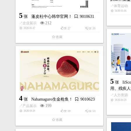
↗
体育运动
2026-05-16
5
张
蓬皮杜中心韩华官网！
: 9010631
212
↗
企业展示
27
20
2026-05-17
赞
踩
收藏
5
张
Ii
用、残疾人
↗
人力资源
4
张
Nahamaguro生金枪鱼！
: 9010623
2026-04-24
199
↗
产品展示
39
53
2026-04-24
赞
踩
收藏