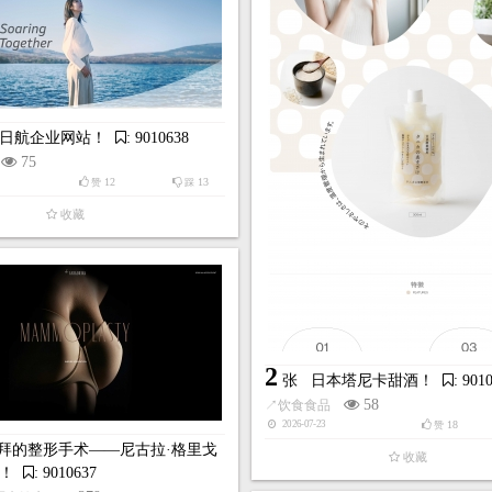
收藏
收藏
日航企业网站！
: 9010638
75
12
13
赞
踩
收藏
3
KIMA媒体艺术项目-探索数字世界
张
日本目白大学！
: 901058
！
: 9010590
142
↗
学校教育
46
2026-02-26
46
赞
69
99
赞
踩
收藏
收藏
2
张
日本塔尼卡甜酒！
: 901
58
↗
饮食食品
18
2026-07-23
赞
拜的整形手术——尼古拉·格里戈
收藏
！
: 9010637