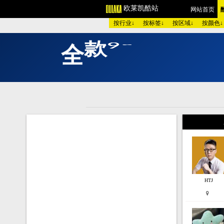
欧莱凯酷站
网站首页
按行业↓
按标签↓
按区域↓
按颜色↓
全
款
9
9
元
秒
开
V
欧美酷图
平面设计
艺术
图 库：
颜 色 >>
黑色酷站
白色
类 型 >>
手机通讯
服装
购物商店
网络游戏
个人
烟茶酒水
餐厅饭店
家用
模 板：
黑色模板
白色模板
红色
服 务：
网站简介
服务团队
网站
HTJ
2
3
张
日本厕所研究所网站！
: 9010607
张
日本
167
↗
门户政府
↗
学校教育