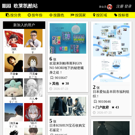
欧莱凯酷站
注册 登录
新会员
按分类
按年份
按颜色
按国家
按区域
按标签
新加入的用户
浅夜
HTJ
6
张
欢迎来到帕蒂斯利GIN
NO MORI地下的秘密藏
身之处！
不做�
巧克�
广东
: 9010647
其他
★ 30
2
张
2026-07-23
日本爱知县丰田市福利组
织！
貟笙
だん�
: 9010646
广东
门户政府
★ 43
2026-07-23
5
张
[有关�
Vill-V
日本KISHUN宝石收购宝
广东
广东
石鉴定！