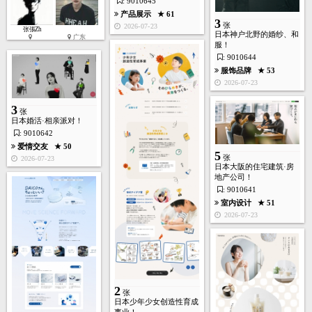
: 9010645
产品展示
★ 61
3
张
2026-07-23
张張Zh
日本神户北野的婚纱、和
广东
服！
: 9010644
服饰品牌
★ 53
2026-07-23
3
张
日本婚活·相亲派对！
: 9010642
爱情交友
★ 50
5
张
2026-07-23
日本大阪的住宅建筑·房
地产公司！
: 9010641
室内设计
★ 51
2026-07-23
2
张
日本少年少女创造性育成