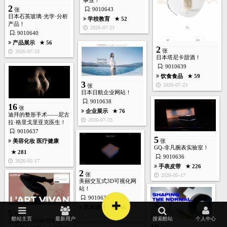
事业！
2
: 9010643
张
日本石英玻璃·光学·分析
学校教育
★ 52
产品！
2026-07-23
: 9010640
产品展示
★ 56
2
张
2026-07-23
日本塔尼卡甜酒！
: 9010639
饮食食品
★ 59
3
2026-07-23
张
日本日航企业网站！
: 9010638
16
张
企业展示
★ 76
迪拜的整形手术——尼古
首页
酷站
图库
矢量
高清
模板
建站
2026-07-23
拉·格里戈里亚克医生！
: 9010637
5
美容化妆
医疗健康
张
GQ-非凡腕表实验室！
★ 281
: 9010636
2026-05-17
手表皮带
★ 226
2
张
2026-05-17
美丽交互式3D可视化网
站！
: 9010635
+
艺术设计
★ 246
5
张
2026-05-17
酷站主页
最新用户
搜索酷站
个人中心
加拿大HUPR研究中心！