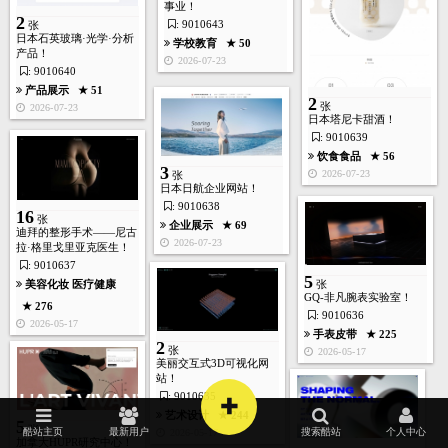
事业！
2
: 9010643
张
日本石英玻璃·光学·分析
学校教育
★ 50
产品！
2026-07-23
: 9010640
产品展示
★ 51
2
张
2026-07-23
日本塔尼卡甜酒！
: 9010639
饮食食品
★ 56
旅游度假
★ 186
3
2026-07-23
张
2026-04-24
日本日航企业网站！
: 9010638
5
16
张
张
企业展示
★ 69
迪拜的整形手术——尼古
首页
酷站
图库
矢量
高清
模板
建站
2026-07-23
拉·格里戈里亚克医生！
: 9010637
5
美容化妆
医疗健康
张
GQ-非凡腕表实验室！
人力资源
★ 185
★ 276
: 9010636
2026-04-24
2026-05-17
手表皮带
★ 225
2
4
张
张
2026-05-17
美丽交互式3D可视化网
站！
+
: 9010635
产品展示
★ 195
艺术设计
★ 244
2026-04-24
5
张
酷站主页
最新用户
搜索酷站
个人中心
2026-05-17
加拿大HUPR研究中心！