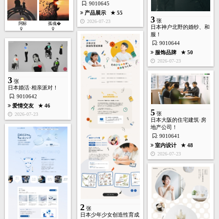
: 9010645
产品展示
★ 55
3
张
2026-07-23
阿标
孤魂�
日本神户北野的婚纱、和
服！
: 9010644
服饰品牌
★ 50
2
2026-07-23
张
3
张
日本婚活·相亲派对！
: 9010642
爱情交友
★ 46
5
张
2026-07-23
日本大阪的住宅建筑·房
房产装饰
★ 238
地产公司！
2026-05-17
: 9010641
室内设计
★ 48
3
张
2026-07-23
体育运动
★ 176
2026-05-16
2
张
7
日本少年少女创造性育成
张