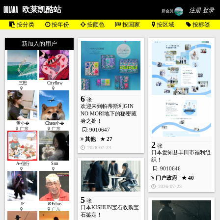
欧莱凯酷站
注册 登录
新会员
按分类
按年份
按颜色
按国家
按区域
按标签
新加入的用户
三思
Cityflow
6
张
欢迎来到帕蒂斯利GIN
NO MORI地下的秘密藏
身之处！
黄小�
Chaos小�
广东
广东
: 9010647
其他
★ 27
2
张
2026-07-23
日本爱知县丰田市福利组
织！
A~但行
Sun
: 9010646
门户政府
★ 40
2026-07-23
5
张
JF
☮Echos
日本KISHUN宝石收购宝
广东
石鉴定！