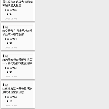
雪林公路邂逅极光 青绿光
幕铺满漫天星空
: 1019065
★ 34
2026-08-02
1
张
暗空悬弯月 月表坑洼纹理
尽显清冷苍茫质感
: 1019064
★ 32
2026-08-02
1
张
纽约曼哈顿夜景璀璨 世贸
一号楼勾勒都市恢弘轮廓
: 1019063
★ 38
2026-08-02
1
张
幽蓝深海双水母轻盈浮游
朦胧通透空灵治愈
: 1019062
★ 19
2026-08-02