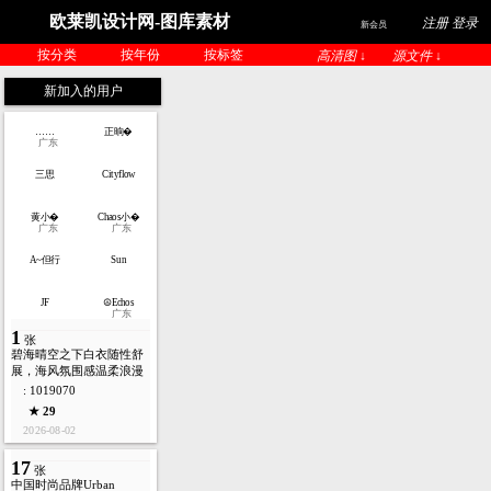
欧莱凯设计网-图库素材
注册 登录
新会员
按分类
按年份
按标签
高清图 ↓
源文件 ↓
新加入的用户
……
正晌�
广东
三思
Cityflow
黄小�
Chaos小�
广东
广东
A~但行
Sun
JF
☮Echos
广东
1
张
碧海晴空之下白衣随性舒
展，海风氛围感温柔浪漫
: 1019070
★ 29
2026-08-02
17
张
中国时尚品牌Urban