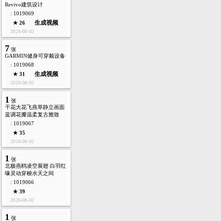
Revivo建筑设计
: 1019069
生成视频
★ 26
2026-08-02
7
张
GARMIN健身可穿戴设备
: 1019068
生成视频
★ 31
2026-08-02
1
张
干花大花飞燕草静立画面
蓝调花瓣温柔复古雅致
: 1019067
★ 35
2026-08-02
1
张
北极燕鸥凌空展翅 白羽红
喙灵动穿梭水天之间
: 1019066
★ 39
2026-08-02
1
张