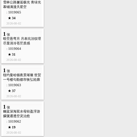
雪林公路邂逅极光 青绿光
幕铺满漫天星空
: 1019065
★ 34
2026-08-02
1
张
暗空悬弯月 月表坑洼纹理
尽显清冷苍茫质感
: 1019064
★ 31
2026-08-02
1
张
纽约曼哈顿夜景璀璨 世贸
一号楼勾勒都市恢弘轮廓
: 1019063
★ 37
2026-08-02
1
张
幽蓝深海双水母轻盈浮游
朦胧通透空灵治愈
: 1019062
★ 19
2026-08-02