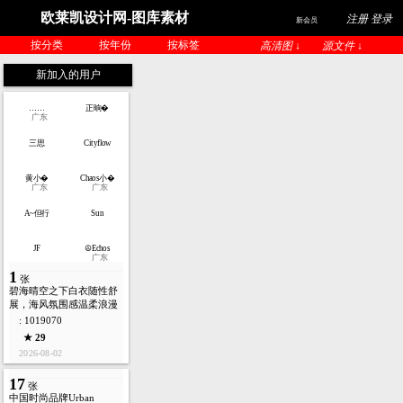
欧莱凯设计网-图库素材
注册 登录
新会员
按分类
按年份
按标签
高清图 ↓
源文件 ↓
新加入的用户
……
正晌�
广东
三思
Cityflow
黄小�
Chaos小�
广东
广东
A~但行
Sun
JF
☮Echos
广东
1
张
碧海晴空之下白衣随性舒
展，海风氛围感温柔浪漫
: 1019070
★ 29
2026-08-02
17
张
中国时尚品牌Urban