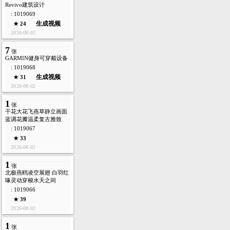
Revivo建筑设计
: 1019069
生成视频
★ 24
2026-08-02
7
张
GARMIN健身可穿戴设备
: 1019068
生成视频
★ 31
2026-08-02
1
张
干花大花飞燕草静立画面
蓝调花瓣温柔复古雅致
: 1019067
★ 33
2026-08-02
1
张
北极燕鸥凌空展翅 白羽红
喙灵动穿梭水天之间
: 1019066
★ 39
2026-08-02
1
张