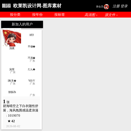
欧莱凯设计网-图库素材
注册 登录
新会员
按分类
按年份
按标签
高清图 ↓
源文件 ↓
新加入的用户
浅夜
HTJ
巧克�
广东
貟笙
不做�
广东
だん�
[有关�
Vill-V
广东
广东
广东