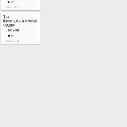
: 1019063
★ 47
2026-08-02
1
张
幽蓝深海双水母轻盈浮游
朦胧通透空灵治愈
: 1019062
★ 28
2026-08-02
1
张
暖棕复古风人像时尚质感
写真摄影
: 1019061
★ 44
2026-07-28
首页
图库
酷站
矢量
高清
模板
建站