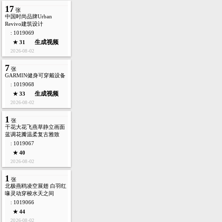
张張Zh
1
张
碧海晴空之下白衣随性舒
展，海风氛围感温柔浪漫
: 1019070
★ 42
2026-08-02
17
张
中国时尚品牌Urban
Revivo建筑设计
: 1019069
生成视频
★ 31
2026-08-02
7
张
GARMIN健身可穿戴设备
: 1019068
生成视频
★ 33
2026-08-02
1
张
干花大花飞燕草静立画面
蓝调花瓣温柔复古雅致
: 1019067
★ 40