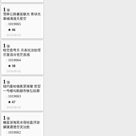
2026-08-02
1
张
北极燕鸥凌空展翅 白羽红
喙灵动穿梭水天之间
: 1019066
★ 44
2026-08-02
1
张
雪林公路邂逅极光 青绿光
幕铺满漫天星空
: 1019065
★ 46
2026-08-02
1
张
暗空悬弯月 月表坑洼纹理
尽显清冷苍茫质感
: 1019064
★ 38
2026-08-02
1
张
纽约曼哈顿夜景璀璨 世贸
一号楼勾勒都市恢弘轮廓