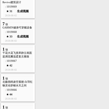
Revivo建筑设计
: 1019069
生成视频
★ 31
2026-08-02
7
张
GARMIN健身可穿戴设备
: 1019068
生成视频
★ 33
2026-08-02
1
张
干花大花飞燕草静立画面
蓝调花瓣温柔复古雅致
: 1019067
★ 42
2026-08-02
1
张
北极燕鸥凌空展翅 白羽红
喙灵动穿梭水天之间
: 1019066
★ 44
2026-08-02
1
张