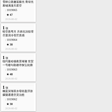
雪林公路邂逅极光 青绿光
幕铺满漫天星空
: 1019065
★ 47
2026-08-02
1
张
暗空悬弯月 月表坑洼纹理
尽显清冷苍茫质感
: 1019064
★ 38
2026-08-02
1
张
纽约曼哈顿夜景璀璨 世贸
一号楼勾勒都市恢弘轮廓
: 1019063
★ 48
2026-08-02
1
张
幽蓝深海双水母轻盈浮游
朦胧通透空灵治愈
: 1019062
★ 30
2026-08-02