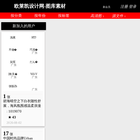
欧莱凯设计网-图库素材
注册 登录
新会员
按分类
按年份
按标签
高清图 ↓
源文件 ↓
新加入的用户
浅夜
HTJ
不做�
巧克�
广东
貟笙
だん�
广东
[有关�
Vill-V
广东
广东
张張Zh
广东
1
张
碧海晴空之下白衣随性舒
展，海风氛围感温柔浪漫
: 1019070
★ 43
2026-08-02
17
张
中国时尚品牌Urban