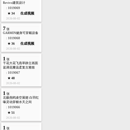
Revivo建筑设计
: 1019069
生成视频
★ 34
2026-08-02
7
张
GARMIN健身可穿戴设备
: 1019068
生成视频
★ 36
2026-08-02
1
张
干花大花飞燕草静立画面
蓝调花瓣温柔复古雅致
: 1019067
★ 48
2026-08-02
1
张
北极燕鸥凌空展翅 白羽红
喙灵动穿梭水天之间
: 1019066
★ 51
2026-08-02
1
张