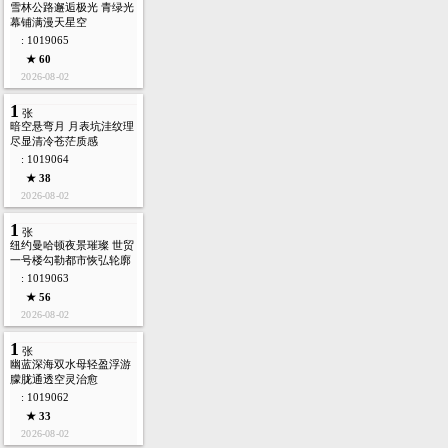
雪林公路邂逅极光 青绿光
幕铺满漫天星空
: 1019065
★ 60
2026-08-02
1
张
暗空悬弯月 月表坑洼纹理
尽显清冷苍茫质感
: 1019064
★ 38
2026-08-02
1
张
纽约曼哈顿夜景璀璨 世贸
一号楼勾勒都市恢弘轮廓
: 1019063
★ 56
2026-08-02
1
张
幽蓝深海双水母轻盈浮游
朦胧通透空灵治愈
: 1019062
★ 33
2026-08-02