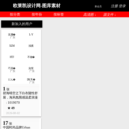
欧莱凯设计网-图库素材
注册 登录
新会员
按分类
按年份
按标签
高清图 ↓
源文件 ↓
新加入的用户
实属�
L-Y
广东
XZM
浅夜
HTJ
不做�
巧克�
貟笙
广东
广东
だん�
[有关�
广东
1
张
碧海晴空之下白衣随性舒
展，海风氛围感温柔浪漫
: 1019070
★ 49
2026-08-02
17
张
中国时尚品牌Urban