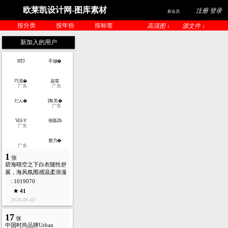
欧莱凯设计网-图库素材
注册 登录
新会员
按分类
按年份
按标签
高清图 ↓
源文件 ↓
新加入的用户
HTJ
不做�
巧克�
貟笙
广东
广东
だん�
[有关�
广东
Vill-V
张張Zh
广东
努力�
广东
1
张
碧海晴空之下白衣随性舒
展，海风氛围感温柔浪漫
: 1019070
★ 41
2026-08-02
17
张
中国时尚品牌Urban