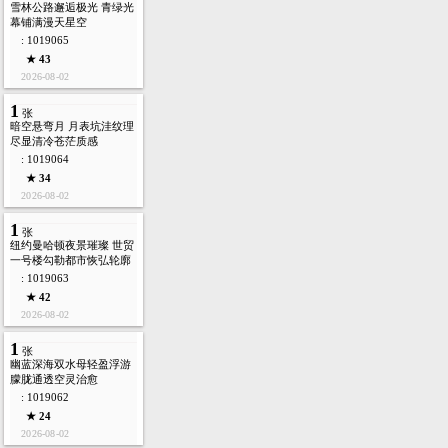
雪林公路邂逅极光 青绿光
幕铺满漫天星空
: 1019065
★ 43
2026-08-02
1
张
暗空悬弯月 月表坑洼纹理
尽显清冷苍茫质感
: 1019064
★ 34
2026-08-02
1
张
纽约曼哈顿夜景璀璨 世贸
一号楼勾勒都市恢弘轮廓
: 1019063
★ 42
2026-08-02
1
张
幽蓝深海双水母轻盈浮游
朦胧通透空灵治愈
: 1019062
★ 24
2026-08-02