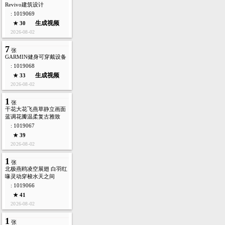
Revivo建筑设计
: 1019069
生成视频
★ 30
2026-08-02
7
张
GARMIN健身可穿戴设备
: 1019068
生成视频
★ 33
2026-08-02
1
张
干花大花飞燕草静立画面
蓝调花瓣温柔复古雅致
: 1019067
★ 39
2026-08-02
1
张
北极燕鸥凌空展翅 白羽红
喙灵动穿梭水天之间
: 1019066
★ 41
2026-08-02
1
张