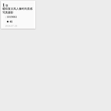
1
张
暖棕复古风人像时尚质感
写真摄影
: 1019061
★ 41
2026-07-28