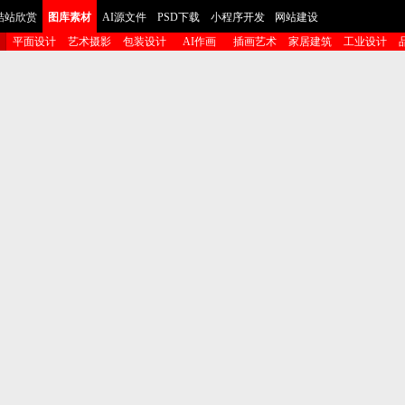
酷站欣赏
图库素材
AI源文件
PSD下载
小程序开发
网站建设
平面设计
艺术摄影
包装设计
AI作画
插画艺术
家居建筑
工业设计