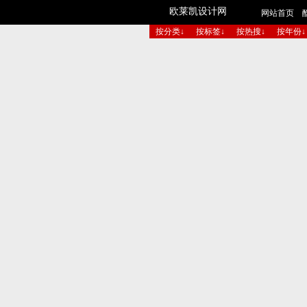
欧莱凯设计网
网站首页
按分类↓
按标签↓
按热搜↓
按年份↓