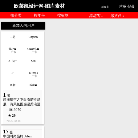
欧莱凯设计网-图库素材
注册 登录
新会员
按分类
按年份
按标签
高清图 ↓
源文件 ↓
新加入的用户
三思
Cityflow
黄小�
Chaos小�
广东
广东
A~但行
Sun
JF
☮Echos
广东
阿标
孤魂�
1
张
碧海晴空之下白衣随性舒
展，海风氛围感温柔浪漫
: 1019070
★ 29
2026-08-02
17
张
中国时尚品牌Urban