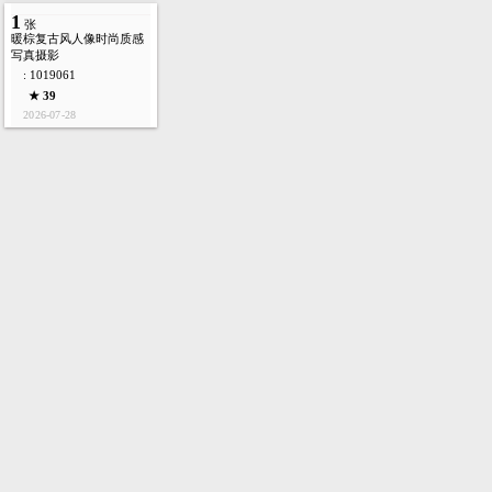
1
张
暖棕复古风人像时尚质感
写真摄影
: 1019061
★ 39
2026-07-28
首页
图库
酷站
矢量
高清
模板
建站