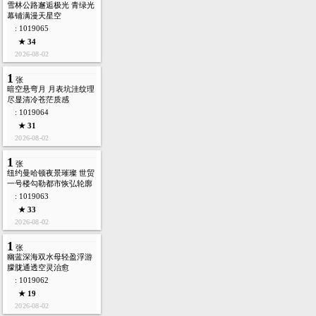
雪林公路邂逅极光 青绿光
幕铺满漫天星空
: 1019065
★ 34
2026-08-02
1
张
暗空悬弯月 月表坑洼纹理
尽显清冷苍茫质感
: 1019064
★ 31
2026-08-02
1
张
纽约曼哈顿夜景璀璨 世贸
一号楼勾勒都市恢弘轮廓
: 1019063
★ 33
2026-08-02
1
张
幽蓝深海双水母轻盈浮游
朦胧通透空灵治愈
: 1019062
★ 19
2026-08-02