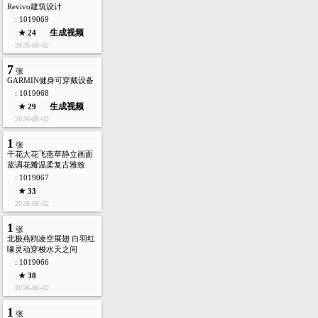
Revivo建筑设计
: 1019069
生成视频
★ 24
2026-08-02
7
张
GARMIN健身可穿戴设备
: 1019068
生成视频
★ 29
2026-08-02
1
张
干花大花飞燕草静立画面
蓝调花瓣温柔复古雅致
: 1019067
★ 33
2026-08-02
1
张
北极燕鸥凌空展翅 白羽红
喙灵动穿梭水天之间
: 1019066
★ 38
2026-08-02
1
张