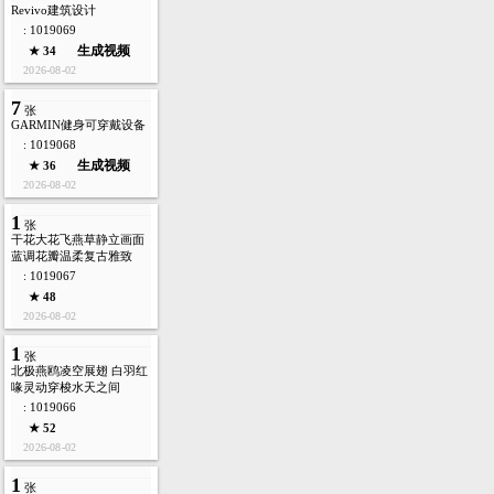
Revivo建筑设计
: 1019069
生成视频
★ 34
2026-08-02
7
张
GARMIN健身可穿戴设备
: 1019068
生成视频
★ 36
2026-08-02
1
张
干花大花飞燕草静立画面
蓝调花瓣温柔复古雅致
: 1019067
★ 48
2026-08-02
1
张
北极燕鸥凌空展翅 白羽红
喙灵动穿梭水天之间
: 1019066
★ 52
2026-08-02
1
张