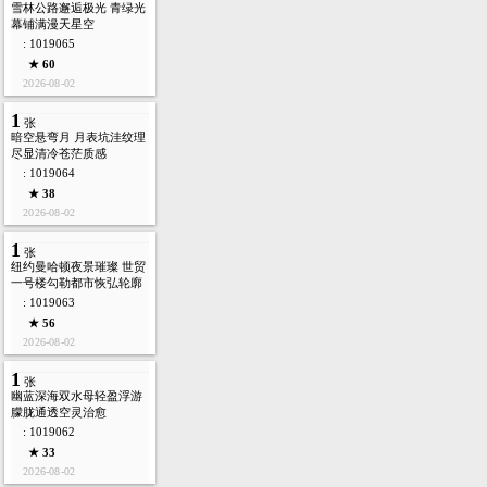
雪林公路邂逅极光 青绿光
幕铺满漫天星空
: 1019065
★ 60
2026-08-02
1
张
暗空悬弯月 月表坑洼纹理
尽显清冷苍茫质感
: 1019064
★ 38
2026-08-02
1
张
纽约曼哈顿夜景璀璨 世贸
一号楼勾勒都市恢弘轮廓
: 1019063
★ 56
2026-08-02
1
张
幽蓝深海双水母轻盈浮游
朦胧通透空灵治愈
: 1019062
★ 33
2026-08-02