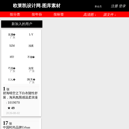
欧莱凯设计网-图库素材
注册 登录
新会员
按分类
按年份
按标签
高清图 ↓
源文件 ↓
新加入的用户
实属�
L-Y
广东
XZM
浅夜
HTJ
不做�
巧克�
貟笙
广东
广东
だん�
[有关�
广东
1
张
碧海晴空之下白衣随性舒
展，海风氛围感温柔浪漫
: 1019070
★ 49
2026-08-02
17
张
中国时尚品牌Urban