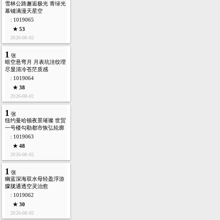
雪林公路邂逅极光 青绿光
幕铺满漫天星空
: 1019065
★ 53
2026-08-02
1
张
暗空悬弯月 月表坑洼纹理
尽显清冷苍茫质感
: 1019064
★ 38
2026-08-02
1
张
纽约曼哈顿夜景璀璨 世贸
一号楼勾勒都市恢弘轮廓
: 1019063
★ 48
2026-08-02
1
张
幽蓝深海双水母轻盈浮游
朦胧通透空灵治愈
: 1019062
★ 30
2026-08-02