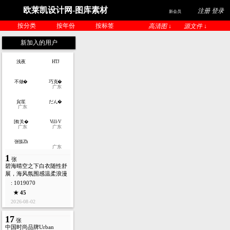
欧莱凯设计网-图库素材
注册 登录
新会员
按分类
按年份
按标签
高清图 ↓
源文件 ↓
新加入的用户
浅夜
HTJ
不做�
巧克�
广东
貟笙
だん�
广东
[有关�
Vill-V
广东
广东
张張Zh
广东
1
张
碧海晴空之下白衣随性舒
展，海风氛围感温柔浪漫
: 1019070
★ 45
2026-08-02
17
张
中国时尚品牌Urban