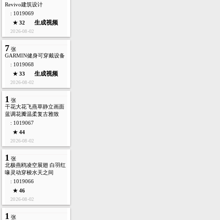
Revivo建筑设计
: 1019069
生成视频
★ 32
2026-08-02
7
张
GARMIN健身可穿戴设备
: 1019068
生成视频
★ 33
2026-08-02
1
张
干花大花飞燕草静立画面
蓝调花瓣温柔复古雅致
: 1019067
★ 44
2026-08-02
1
张
北极燕鸥凌空展翅 白羽红
喙灵动穿梭水天之间
: 1019066
★ 46
2026-08-02
1
张