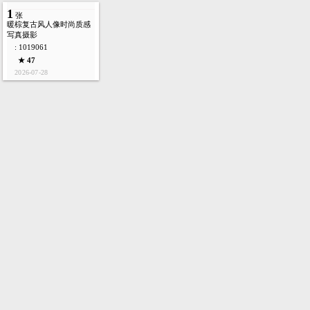
1
张
暖棕复古风人像时尚质感
写真摄影
: 1019061
★ 47
2026-07-28