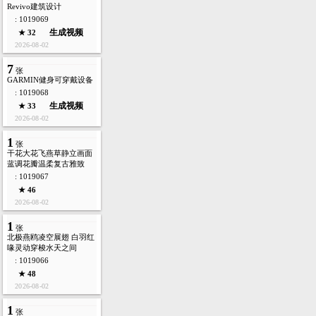
Revivo建筑设计
: 1019069
生成视频
★ 32
2026-08-02
7
张
GARMIN健身可穿戴设备
: 1019068
生成视频
★ 33
2026-08-02
1
张
干花大花飞燕草静立画面
蓝调花瓣温柔复古雅致
: 1019067
★ 46
2026-08-02
1
张
北极燕鸥凌空展翅 白羽红
喙灵动穿梭水天之间
: 1019066
★ 48
2026-08-02
1
张