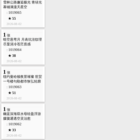
雪林公路邂逅极光 青绿光
幕铺满漫天星空
: 1019065
★ 55
2026-08-02
1
张
暗空悬弯月 月表坑洼纹理
尽显清冷苍茫质感
: 1019064
★ 38
2026-08-02
1
张
纽约曼哈顿夜景璀璨 世贸
一号楼勾勒都市恢弘轮廓
: 1019063
★ 51
2026-08-02
1
张
幽蓝深海双水母轻盈浮游
朦胧通透空灵治愈
: 1019062
★ 33
2026-08-02