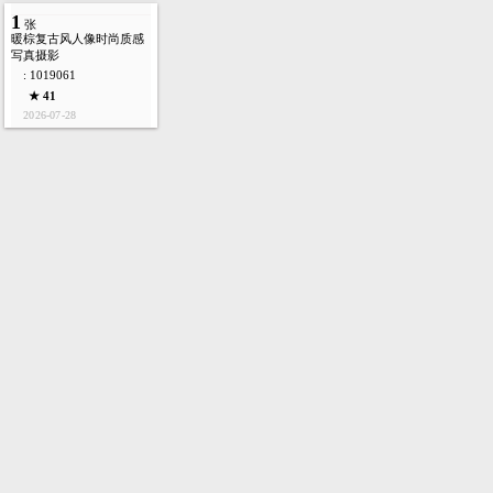
1
张
暖棕复古风人像时尚质感
写真摄影
: 1019061
★ 41
2026-07-28