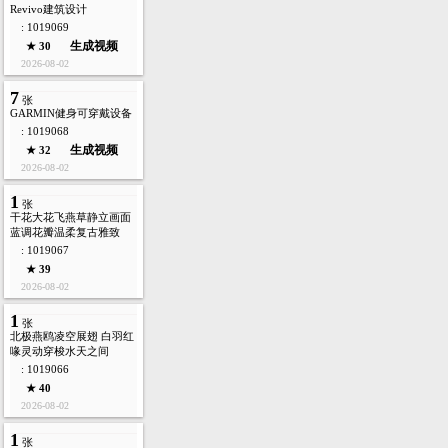
Revivo建筑设计
: 1019069
生成视频
★ 30
2026-08-02
7
张
GARMIN健身可穿戴设备
: 1019068
生成视频
★ 32
2026-08-02
1
张
干花大花飞燕草静立画面
蓝调花瓣温柔复古雅致
: 1019067
★ 39
2026-08-02
1
张
北极燕鸥凌空展翅 白羽红
喙灵动穿梭水天之间
: 1019066
★ 40
2026-08-02
1
张