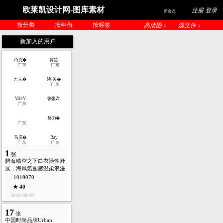
欧莱凯设计网-图库素材
注册 登录
新会员
按分类
按年份
按标签
高清图 ↓
源文件 ↓
新加入的用户
巧克�
貟笙
广东
广东
だん�
[有关�
广东
Vill-V
张張Zh
广东
努力�
广东
马庆�
Ray
广东
广东
1
张
碧海晴空之下白衣随性舒
展，海风氛围感温柔浪漫
: 1019070
★ 40
2026-08-02
17
张
中国时尚品牌Urban