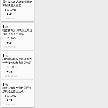
雪林公路邂逅极光 青绿光
幕铺满漫天星空
: 1019065
★ 43
2026-08-02
1
张
暗空悬弯月 月表坑洼纹理
尽显清冷苍茫质感
: 1019064
★ 33
2026-08-02
1
张
纽约曼哈顿夜景璀璨 世贸
一号楼勾勒都市恢弘轮廓
: 1019063
★ 38
2026-08-02
1
张
幽蓝深海双水母轻盈浮游
朦胧通透空灵治愈
: 1019062
★ 21
2026-08-02