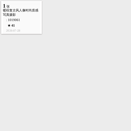
1
张
暖棕复古风人像时尚质感
写真摄影
: 1019061
★ 41
2026-07-28