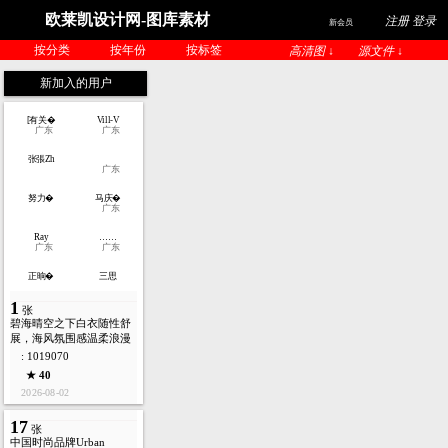
欧莱凯设计网-图库素材
注册 登录
新会员
按分类
按年份
按标签
高清图 ↓
源文件 ↓
新加入的用户
[有关�
Vill-V
广东
广东
张張Zh
广东
努力�
马庆�
广东
Ray
……
广东
广东
正晌�
三思
1
张
碧海晴空之下白衣随性舒
展，海风氛围感温柔浪漫
: 1019070
★ 40
2026-08-02
17
张
中国时尚品牌Urban