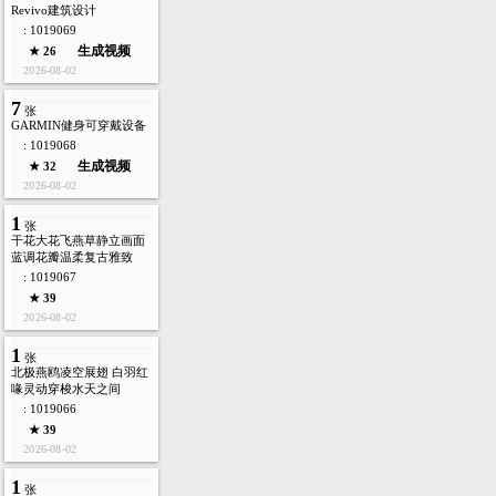
Revivo建筑设计
: 1019069
生成视频
★ 26
2026-08-02
7
张
GARMIN健身可穿戴设备
: 1019068
生成视频
★ 32
2026-08-02
1
张
干花大花飞燕草静立画面
蓝调花瓣温柔复古雅致
: 1019067
★ 39
2026-08-02
1
张
北极燕鸥凌空展翅 白羽红
喙灵动穿梭水天之间
: 1019066
★ 39
2026-08-02
1
张