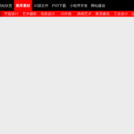
酷站欣赏
图库素材
AI源文件
PSD下载
小程序开发
网站建设
平面设计
艺术摄影
包装设计
AI作画
插画艺术
家居建筑
工业设计