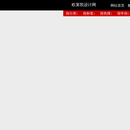
欧莱凯设计网
网站首页
按分类↓
按标签↓
按热搜↓
按年份↓