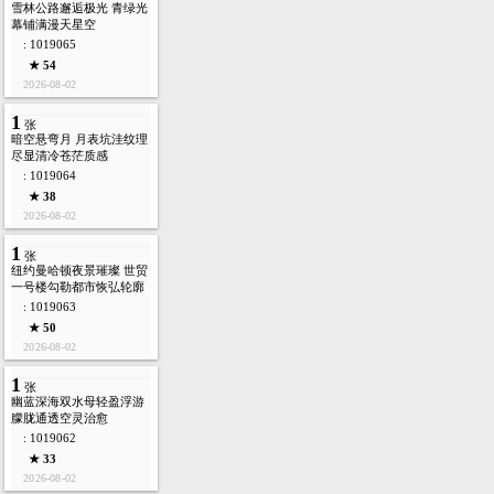
雪林公路邂逅极光 青绿光
幕铺满漫天星空
: 1019065
★ 54
2026-08-02
1
张
暗空悬弯月 月表坑洼纹理
尽显清冷苍茫质感
: 1019064
★ 38
2026-08-02
1
张
纽约曼哈顿夜景璀璨 世贸
一号楼勾勒都市恢弘轮廓
: 1019063
★ 50
2026-08-02
1
张
幽蓝深海双水母轻盈浮游
朦胧通透空灵治愈
: 1019062
★ 33
2026-08-02