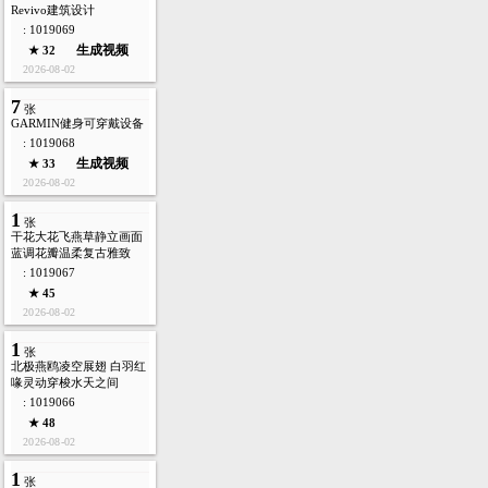
Revivo建筑设计
: 1019069
生成视频
★ 32
2026-08-02
7
张
GARMIN健身可穿戴设备
: 1019068
生成视频
★ 33
2026-08-02
1
张
干花大花飞燕草静立画面
蓝调花瓣温柔复古雅致
: 1019067
★ 45
2026-08-02
1
张
北极燕鸥凌空展翅 白羽红
喙灵动穿梭水天之间
: 1019066
★ 48
2026-08-02
1
张