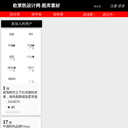
欧莱凯设计网-图库素材
注册 登录
新会员
按分类
按年份
按标签
高清图 ↓
源文件 ↓
新加入的用户
浅夜
HTJ
不做�
巧克�
广东
貟笙
だん�
广东
[有关�
Vill-V
广东
广东
张張Zh
广东
1
张
碧海晴空之下白衣随性舒
展，海风氛围感温柔浪漫
: 1019070
★ 45
2026-08-02
17
张
中国时尚品牌Urban