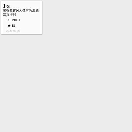
1
张
暖棕复古风人像时尚质感
写真摄影
: 1019061
★ 48
2026-07-28
首页
图库
酷站
矢量
高清
模板
建站